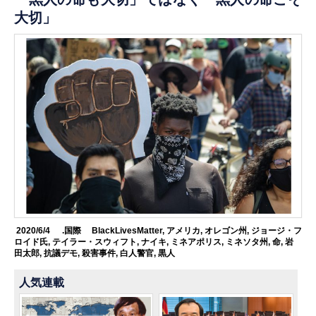
大切」
2020/6/4
.国際
BlackLivesMatter
,
アメリカ
,
オレゴン州
,
ジョージ・フ
ロイド氏
,
テイラー・スウィフト
,
ナイキ
,
ミネアポリス
,
ミネソタ州
,
命
,
岩
田太郎
,
抗議デモ
,
殺害事件
,
白人警官
,
黒人
人気連載