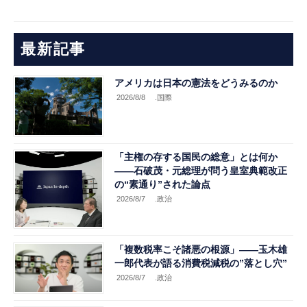
最新記事
アメリカは日本の憲法をどうみるのか
2026/8/8
.国際
「主権の存する国民の総意」とは何か
――石破茂・元総理が問う皇室典範改正
の“素通り”された論点
2026/8/7
.政治
「複数税率こそ諸悪の根源」――玉木雄
一郎代表が語る消費税減税の”落とし穴”
2026/8/7
.政治