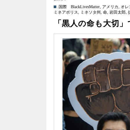
.国際
BlackLivesMatter
,
アメリカ
,
オレ
ミネアポリス
,
ミネソタ州
,
命
,
岩田太郎
,
「黒人の命も大切」