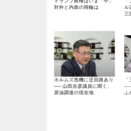
トランプ政権はいま「中」
「
対外と内政の両輪は
ル
三
ホルムズ危機に迂回路あり
「
── 山田吉彦議員に聞く、
―
原油調達の現在地
ふ