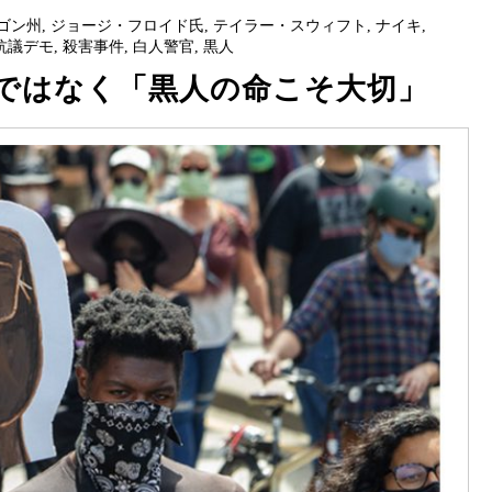
ゴン州
,
ジョージ・フロイド氏
,
テイラー・スウィフト
,
ナイキ
,
抗議デモ
,
殺害事件
,
白人警官
,
黒人
ではなく「黒人の命こそ大切」