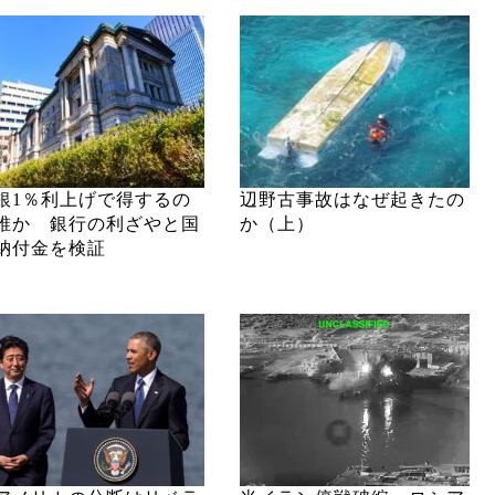
銀1％利上げで得するの
辺野古事故はなぜ起きたの
誰か 銀行の利ざやと国
か（上）
納付金を検証