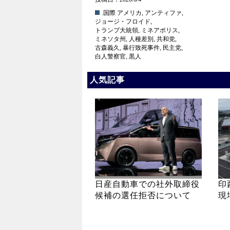
.国際
アメリカ
,
アンティファ
,
ジョージ・フロイド
,
トランプ大統領
,
ミネアポリス
,
ミネソタ州
,
人種差別
,
共和党
,
古森義久
,
暴行致死事件
,
民主党
,
白人警察官
,
黒人
人気記事
日産自動車での社外取締役
印
候補の選任拒否について
現