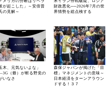
アメリカの分断はリベラ
米イラン停戦破綻、ロシア
派が起こした」～安倍晋
財政悪化──2026年7月の世
氏の見解～
界情勢を総点検する
玉木、元気ないよな」
森保ジャパンが掲げた「目
―3G（爺）が斬る野党の
標」マネジメントの意味～
がいなさ
日本経済をターンアラウン
ドする！３７