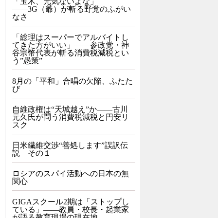
「玉木、元気ないよな」
――3G（爺）が斬る野党のふがい
なさ
「総理はスーパーでアルバイトし
てきた方がいい」――参政党・神
谷宗幣代表が斬る消費税減税とい
う”愚策”
8月の「平和」合唱の欠陥、ふたた
び
自維政権は“天城越え”か――古川
元久氏が問う消費税減税と円安リ
スク
日米繊維交渉“善処します”誤訳伝
説 その１
ロシアのスパイ活動への日本の無
関心
GIGAスクール2期は「ストップし
ている」——教員・校長・起業家
が語る教育現場の現在地