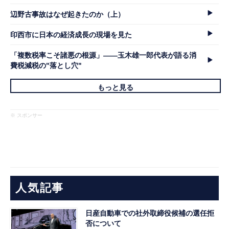
辺野古事故はなぜ起きたのか（上）
印西市に日本の経済成長の現場を見た
「複数税率こそ諸悪の根源」――玉木雄一郎代表が語る消
費税減税の"落とし穴"
もっと見る
※ スポンサー
人気記事
日産自動車での社外取締役候補の選任拒
否について