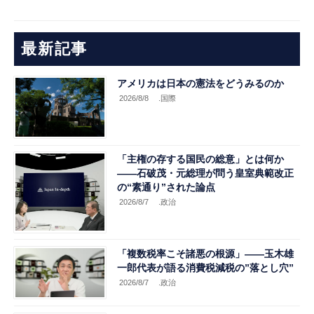
最新記事
アメリカは日本の憲法をどうみるのか
2026/8/8
.国際
「主権の存する国民の総意」とは何か
――石破茂・元総理が問う皇室典範改正
の“素通り”された論点
2026/8/7
.政治
「複数税率こそ諸悪の根源」――玉木雄
一郎代表が語る消費税減税の”落とし穴”
2026/8/7
.政治