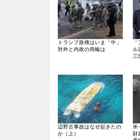
トランプ政権はいま「中」
「
対外と内政の両輪は
ル
三
辺野古事故はなぜ起きたの
米
か（上）
財