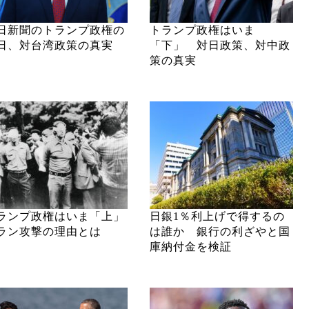
日新聞のトランプ政権の
トランプ政権はいま
日、対台湾政策の真実
「下」 対日政策、対中政
策の真実
ランプ政権はいま「上」
日銀1％利上げで得するの
ラン攻撃の理由とは
は誰か 銀行の利ざやと国
庫納付金を検証