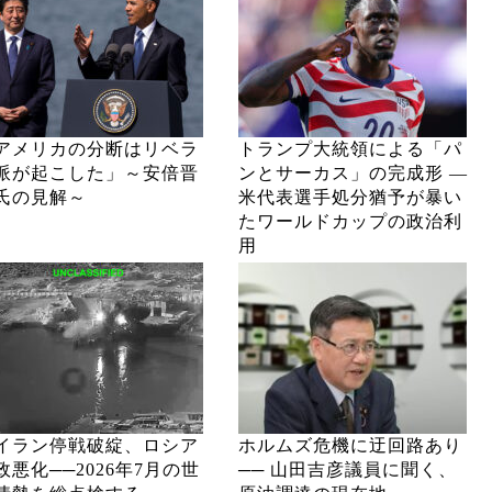
アメリカの分断はリベラ
トランプ大統領による「パ
派が起こした」～安倍晋
ンとサーカス」の完成形 ―
氏の見解～
米代表選手処分猶予が暴い
たワールドカップの政治利
用
イラン停戦破綻、ロシア
ホルムズ危機に迂回路あり
政悪化──2026年7月の世
── 山田吉彦議員に聞く、