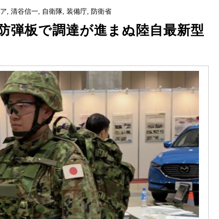
リア
,
清谷信一
,
自衛隊
,
装備庁
,
防衛省
の防弾板で調達が進まぬ陸自最新型