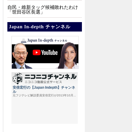
自民・維新タッグ候補敗れたわけ
「世田谷区長選」
Japan In-depth チャンネル