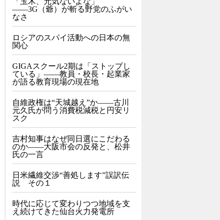
「玉木、元気ないよな」
――3G（爺）が斬る野党のふがい
なさ
ロシアのスパイ活動への日本の無
関心
GIGAスクール2期は「ストップし
ている」——教員・校長・起業家
が語る教育現場の現在地
自維政権は“天城越え”か――古川
元久氏が問う消費税減税と円安リ
スク
吉村知事はなぜ同日選にこだわる
のか――大阪市会の反発と、松井
氏の一言
日米繊維交渉“善処します”誤訳伝
説 その１
時代に応じて変わりつつ地域を支
え続けてきた仙台火力発電所