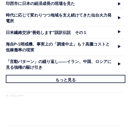
印西市に日本の経済成長の現場を見た
時代に応じて変わりつつ地域を支え続けてきた仙台火力発
電所
日米繊維交渉“善処します”誤訳伝説 その１
海自P-1哨戒機、事実上の「調達中止」も？高騰コストと
低稼働率の現実
「言動パターン」の繰り返し――イラン、中国、ロシアに
見る強権の駆け引き
もっと見る
※ スポンサー