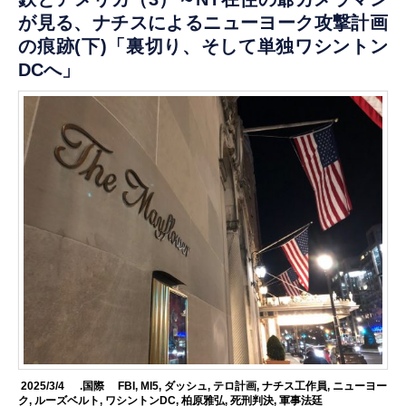
が見る、ナチスによるニューヨーク攻撃計画
の痕跡(下)「裏切り、そして単独ワシントン
DCへ」
2025/3/4
.国際
FBI
,
MI5
,
ダッシュ
,
テロ計画
,
ナチス工作員
,
ニューヨー
ク
,
ルーズベルト
,
ワシントンDC
,
柏原雅弘
,
死刑判決
,
軍事法廷