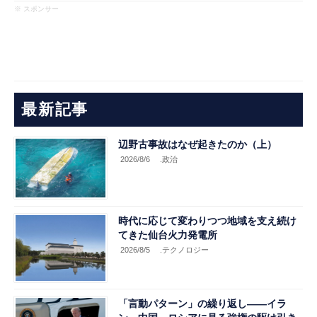
※ スポンサー
最新記事
辺野古事故はなぜ起きたのか（上）
2026/8/6
.政治
時代に応じて変わりつつ地域を支え続け
てきた仙台火力発電所
2026/8/5
.テクノロジー
「言動パターン」の繰り返し――イラ