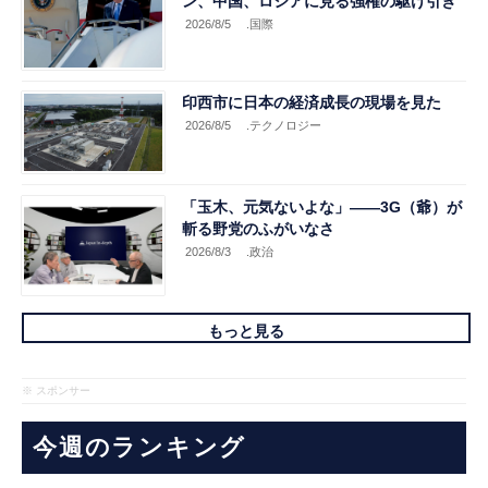
ン、中国、ロシアに見る強権の駆け引き
2026/8/5
.国際
印西市に日本の経済成長の現場を見た
2026/8/5
.テクノロジー
「玉木、元気ないよな」――3G（爺）が
斬る野党のふがいなさ
2026/8/3
.政治
もっと見る
※ スポンサー
今週のランキング