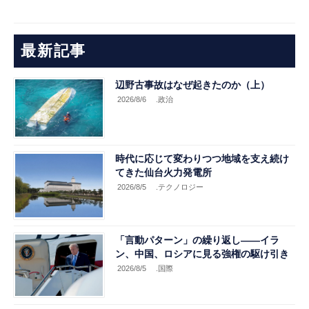
最新記事
辺野古事故はなぜ起きたのか（上）
2026/8/6
.政治
時代に応じて変わりつつ地域を支え続け
てきた仙台火力発電所
2026/8/5
.テクノロジー
「言動パターン」の繰り返し――イラ
ン、中国、ロシアに見る強権の駆け引き
2026/8/5
.国際