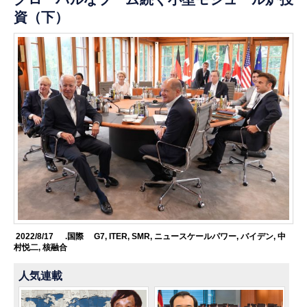
資（下）
2022/8/17
.国際
G7
,
ITER
,
SMR
,
ニュースケールパワー
,
バイデン
,
中
村悦二
,
核融合
人気連載