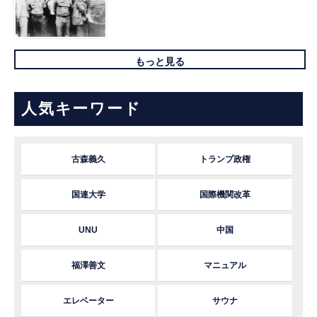
もっと見る
人気キーワード
古森義久
トランプ政権
国連大学
国際機関改革
UNU
中国
福澤善文
マニュアル
エレベーター
サウナ