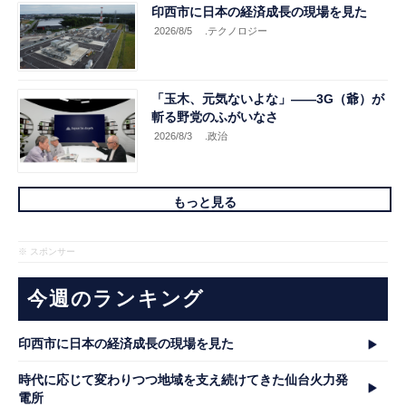
印西市に日本の経済成長の現場を見た
2026/8/5
.テクノロジー
「玉木、元気ないよな」――3G（爺）が
斬る野党のふがいなさ
2026/8/3
.政治
もっと見る
※ スポンサー
今週のランキング
印西市に日本の経済成長の現場を見た
時代に応じて変わりつつ地域を支え続けてきた仙台火力発
電所