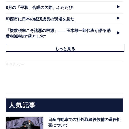
8月の「平和」合唱の欠陥、ふたたび
印西市に日本の経済成長の現場を見た
「複数税率こそ諸悪の根源」――玉木雄一郎代表が語る消
費税減税の"落とし穴"
もっと見る
※ スポンサー
人気記事
日産自動車での社外取締役候補の選任拒
否について