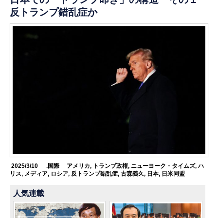
反トランプ錯乱症か
2025/3/10
.国際
アメリカ
,
トランプ政権
,
ニューヨーク・タイムズ
,
ハ
リス
,
メディア
,
ロシア
,
反トランプ錯乱症
,
古森義久
,
日本
,
日米同盟
人気連載