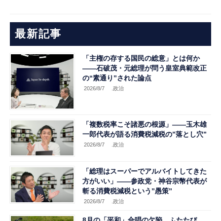
最新記事
「主権の存する国民の総意」とは何か
――石破茂・元総理が問う皇室典範改正
の“素通り”された論点
2026/8/7
.政治
「複数税率こそ諸悪の根源」――玉木雄
一郎代表が語る消費税減税の”落とし穴”
2026/8/7
.政治
「総理はスーパーでアルバイトしてきた
方がいい」――参政党・神谷宗幣代表が
斬る消費税減税という”愚策”
2026/8/7
.政治
8月の「平和」合唱の欠陥、ふたたび