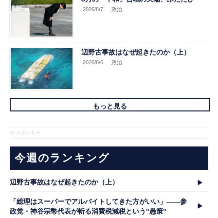
2026/8/7
.政治
辺野古事故はなぜ起きたのか（上）
2026/8/6
.政治
もっと見る
※ スポンサー
今週のランキング
辺野古事故はなぜ起きたのか（上）
「総理はスーパーでアルバイトしてきた方がいい」――参
政党・神谷宗幣代表が斬る消費税減税という"愚策"