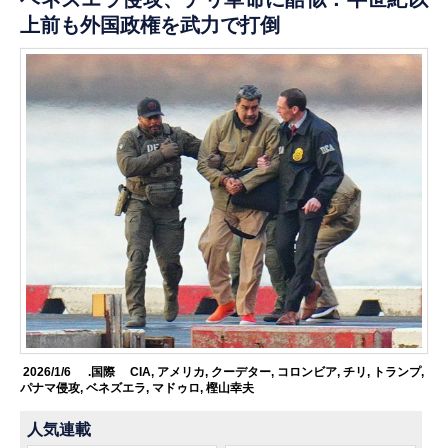
上前も外国政権を武力で打倒
2026/1/6
.国際
CIA
,
アメリカ
,
クーデター
,
コロンビア
,
チリ
,
トランプ
,
パナマ侵攻
,
ベネズエラ
,
マドゥロ
,
樫山幸夫
人気連載