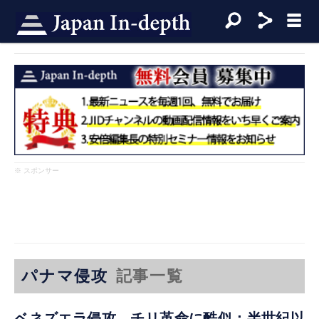
※ スポンサー
パナマ侵攻
記事一覧
ベネズエラ侵攻、チリ革命に酷似：半世紀以