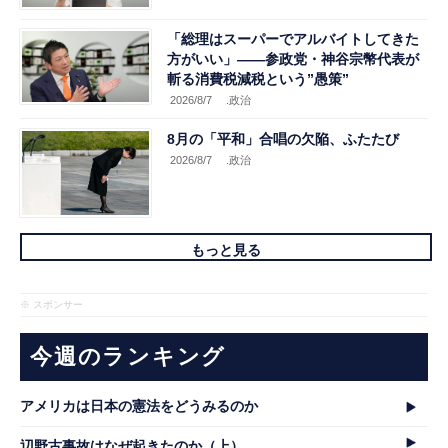
「総理はスーパーでアルバイトしてきた
方がいい」――参政党・神谷宗幣代表が
斬る消費税減税という”愚策”
2026/8/7
.政治
8月の「平和」合唱の欠陥、ふたたび
2026/8/7
.政治
もっと見る
※ スポンサー
今週のランキング
アメリカは日本の憲法をどうみるのか
辺野古事故はなぜ起きたのか（上）