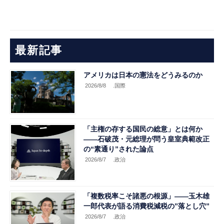
最新記事
アメリカは日本の憲法をどうみるのか
2026/8/8
.国際
「主権の存する国民の総意」とは何か
――石破茂・元総理が問う皇室典範改正
の“素通り”された論点
2026/8/7
.政治
「複数税率こそ諸悪の根源」――玉木雄
一郎代表が語る消費税減税の”落とし穴”
2026/8/7
.政治