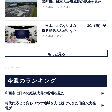
印西市に日本の経済成長の現場を見た
2026/8/5
.テクノロジー
「玉木、元気ないよな」――3G（爺）が
斬る野党のふがいなさ
2026/8/3
.政治
もっと見る
※ スポンサー
今週のランキング
印西市に日本の経済成長の現場を見た
時代に応じて変わりつつ地域を支え続けてきた仙台火力発
電所