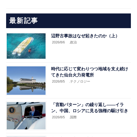
最新記事
辺野古事故はなぜ起きたのか（上）
2026/8/6
.政治
時代に応じて変わりつつ地域を支え続け
てきた仙台火力発電所
2026/8/5
.テクノロジー
「言動パターン」の繰り返し――イラ
ン、中国、ロシアに見る強権の駆け引き
2026/8/5
.国際