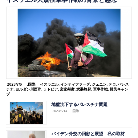
2023/7/6
.国際
イスラエル
,
インティファーダ
,
ジェニン
,
テロ
,
パレス
チナ
,
ヨルダン川西岸
,
ラトビア
,
宮家邦彦
,
武装蜂起
,
軍事作戦
,
難民キャン
プ
地盤沈下するパレスチナ問題
2023/6/14
.国際
バイデン外交の回顧と展望 私の取材