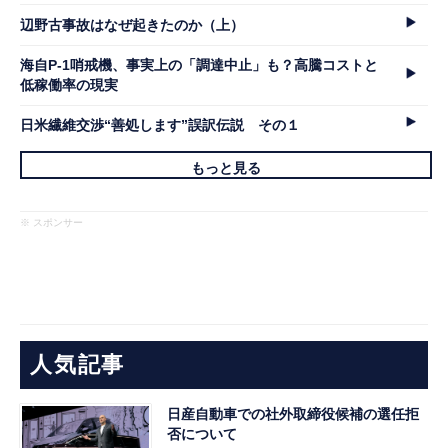
辺野古事故はなぜ起きたのか（上）
海自P-1哨戒機、事実上の「調達中止」も？高騰コストと
低稼働率の現実
日米繊維交渉“善処します”誤訳伝説 その１
もっと見る
※ スポンサー
人気記事
日産自動車での社外取締役候補の選任拒
否について