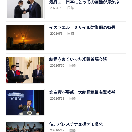
最終回 日本にとっての国難が浮かぶ
2022/1/5
.国際
イスラエル・ミサイル防衛網の効果
2021/6/3
.国際
結構うまくいった米韓首脳会談
2021/5/25
.国際
文在寅が警戒、大統領選最右翼候補
2021/5/19
.国際
仏、パレスチナ支援デモ激化
2021/5/17
.国際