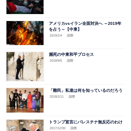
アメリカvsイラン全面対決へ ～2019年
を占う～【中東】
2019/1/4
.国際
瀕死の中東和平プロセス
2018/9/5
.国際
「難民」私達は何を知っているのだろう
2018/2/11
.国際
トランプ宣言にパレスチナ無反応のわけ
2017/12/30
.国際