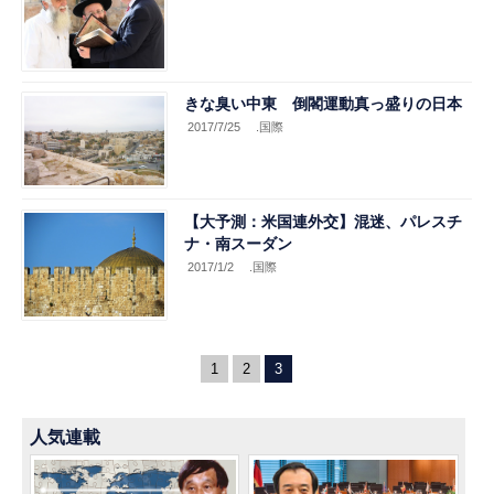
きな臭い中東 倒閣運動真っ盛りの日本
2017/7/25
.国際
【大予測：米国連外交】混迷、パレスチ
ナ・南スーダン
2017/1/2
.国際
1
2
3
人気連載