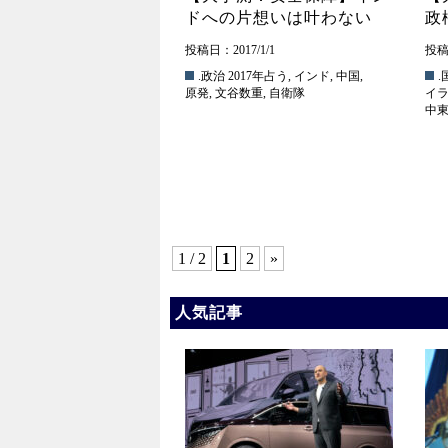
ドへの片想いは叶わない
政
投稿日：2017/1/1
投稿日
.政治
2017年占う
,
インド
,
中国
,
.
原発
,
文谷数重
,
自衛隊
イ
中
1 / 2
1
2
»
人気記事