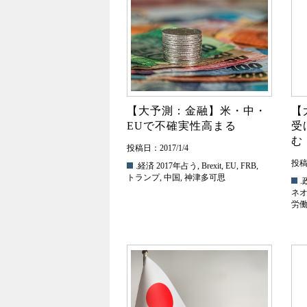
【大予測：金融】米・中・
【
EUで不確実性高まる
受
む
投稿日：2017/1/4
投稿日
.経済
2017年占う
,
Brexit
,
EU
,
FRB
,
トランプ
,
中国
,
神津多可思
.
ネ
労