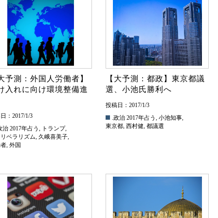
大予測：外国人労働者】
【大予測：都政】東京都議
け入れに向け環境整備進
選、小池氏勝利へ
投稿日：2017/1/3
：2017/1/3
.政治
2017年占う
,
小池知事
,
東京都
,
西村健
,
都議選
政治
2017年占う
,
トランプ
,
オリベラリズム
,
久峨喜美子
,
働者
,
外国