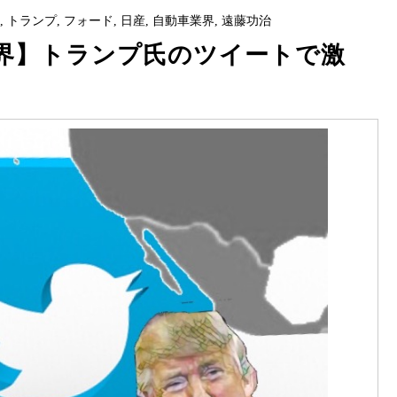
タ
,
トランプ
,
フォード
,
日産
,
自動車業界
,
遠藤功治
界】トランプ氏のツイートで激