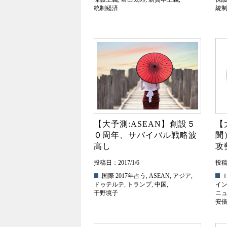
統制経済
統
【大予測:ASEAN】創設５
【
０周年、サバイバル戦略波
聞
高し
攻
投稿日：2017/1/6
投稿日
.国際
2017年占う
,
ASEAN
,
アジア
,
ドゥテルテ
,
トランプ
,
中国
,
イ
千野境子
ニ
安