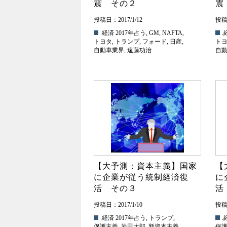
震 その２
震
投稿日：2017/1/12
投稿日
.経済
2017年占う
,
GM
,
NAFTA
,
.
トヨタ
,
トランプ
,
フォード
,
日産
,
ト
自動車業界
,
遠藤功治
自
【大予測：資本主義】国家
【
に企業が従う統制経済復
に
活 その３
活
投稿日：2017/1/10
投稿日
.経済
2017年占う
,
トランプ
,
.
保護主義
,
岩田太郎
,
新資本主義
,
保