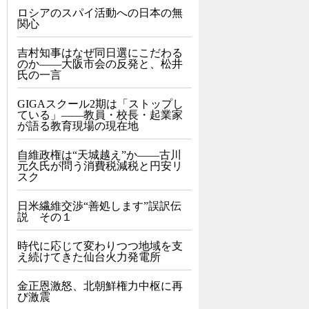
ロシアのスパイ活動への日本の無
関心
吉村知事はなぜ同日選にこだわる
のか――大阪市会の反発と、松井
氏の一言
GIGAスクール2期は「ストップし
ている」——教員・校長・起業家
が語る教育現場の現在地
自維政権は“天城越え”か――古川
元久氏が問う消費税減税と円安リ
スク
日米繊維交渉“善処します”誤訳伝
説 その１
時代に応じて変わりつつ地域を支
え続けてきた仙台火力発電所
金正恩激怒、北朝鮮権力中枢に再
び激震