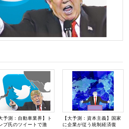
大予測：自動車業界】ト
【大予測：資本主義】国家
ンプ氏のツイートで激
に企業が従う統制経済復