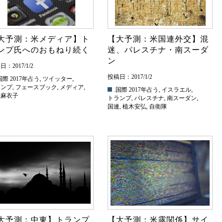
大予測：米メディア】ト
【大予測：米国連外交】混
ンプ氏へのおもねり続く
迷、パレスチナ・南スーダ
ン
：2017/1/2
投稿日：2017/1/2
国際
2017年占う
,
ツイッター
,
ランプ
,
フェースブック
,
メディア
,
.国際
2017年占う
,
イスラエル
,
上麻衣子
トランプ
,
パレスチナ
,
南スーダン
,
国連
,
植木安弘
,
自衛隊
大予測：中東】トランプ
【大予測：米露関係】サイ