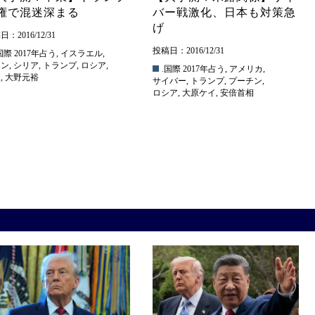
権で混迷深まる
バー戦激化、日本も対策急
げ
：2016/12/31
投稿日：2016/12/31
国際
2017年占う
,
イスラエル
,
ラン
,
シリア
,
トランプ
,
ロシア
,
.国際
2017年占う
,
アメリカ
,
東
,
大野元裕
サイバー
,
トランプ
,
プーチン
,
ロシア
,
大原ケイ
,
安倍首相