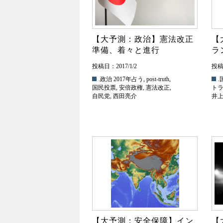
【大予測：政治】憲法改正
【
準備、着々と進行
ラ
投稿日：2017/1/2
投稿日
.政治
2017年占う
,
post-truth
,
.
国民投票
,
安倍政権
,
憲法改正
,
ト
自民党
,
西田亮介
井
【大予測：安全保障】イン
【