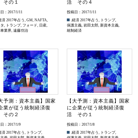
 その１
活 その４
：2017/1/11
投稿日：2017/1/11
経済
2017年占う
,
GM
,
NAFTA
,
.経済
2017年占う
,
トランプ
,
ヨタ
,
トランプ
,
フォード
,
日産
,
保護主義
,
岩田太郎
,
新資本主義
,
動車業界
,
遠藤功治
統制経済
大予測：資本主義】国家
【大予測：資本主義】国家
企業が従う統制経済復
に企業が従う統制経済復
 その２
活 その１
：2017/1/9
投稿日：2017/1/8
経済
2017年占う
,
トランプ
,
.経済
2017年占う
,
トランプ
,
護主義
,
岩田太郎
,
新資本主義
,
保護主義
,
岩田太郎
,
新資本主義
,