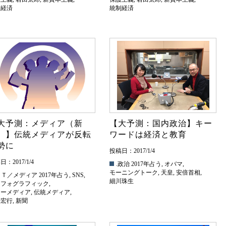
制経済
統制経済
大予測：メディア（新
【大予測：国内政治】キー
）】伝統メディアが反転
ワードは経済と教育
勢に
投稿日：2017/1/4
：2017/1/4
.政治
2017年占う
,
オバマ
,
モーニングトーク
,
天皇
,
安倍首相
,
ＩＴ／メディア
2017年占う
,
SNS
,
細川珠生
ンフォグラフィック
,
ューメディア
,
伝統メディア
,
倍宏行
,
新聞