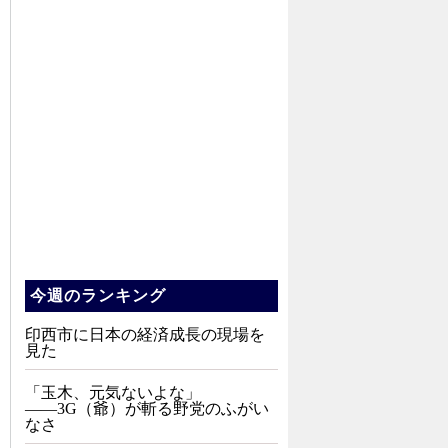
今週のランキング
印西市に日本の経済成長の現場を
見た
「玉木、元気ないよな」
――3G（爺）が斬る野党のふがい
なさ