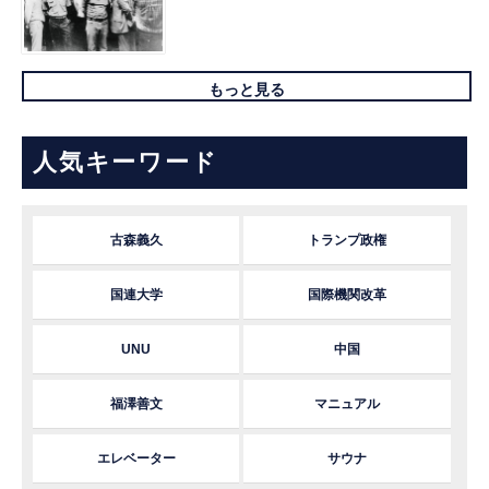
もっと見る
人気キーワード
古森義久
トランプ政権
国連大学
国際機関改革
UNU
中国
福澤善文
マニュアル
エレベーター
サウナ