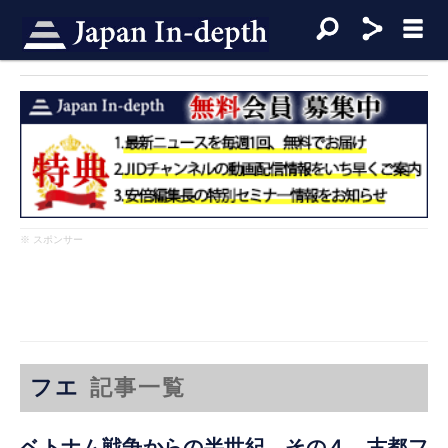
※ スポンサー
フエ
記事一覧
ベトナム戦争からの半世紀 その４ 古都フ