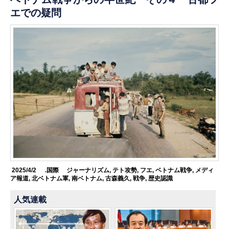
エでの疑問
2025/4/2
.国際
ジャーナリズム
,
テト攻勢
,
フエ
,
ベトナム戦争
,
メディ
ア報道
,
北ベトナム軍
,
南ベトナム
,
古森義久
,
戦争
,
歴史認識
人気連載