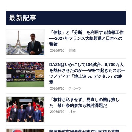
最新記事
「信頼」と「分断」を利用する情報工作
──2027年フランス大統領選と日本への
警鐘
2026/8/10
.国際
DAZNはいかにして104試合、6,700万人
を熱狂させたのか──W杯で起きたスポー
ツメディア「地上波 vs デジタル」の終
焉
2026/8/10
スポーツ
「核持ち込ませず」見直しの機は熟し
た 禁止条約参加も検討課題だ
2026/8/10
.社会
韓国株式市場暴落が李在明政権を直撃