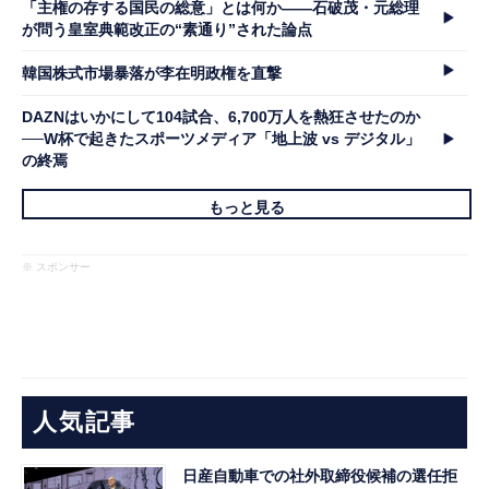
「主権の存する国民の総意」とは何か――石破茂・元総理
が問う皇室典範改正の“素通り”された論点
韓国株式市場暴落が李在明政権を直撃
DAZNはいかにして104試合、6,700万人を熱狂させたのか
──W杯で起きたスポーツメディア「地上波 vs デジタル」
の終焉
もっと見る
※ スポンサー
人気記事
日産自動車での社外取締役候補の選任拒