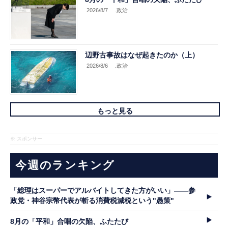
2026/8/7
.政治
辺野古事故はなぜ起きたのか（上）
2026/8/6
.政治
もっと見る
※ スポンサー
今週のランキング
「総理はスーパーでアルバイトしてきた方がいい」――参
政党・神谷宗幣代表が斬る消費税減税という"愚策"
8月の「平和」合唱の欠陥、ふたたび