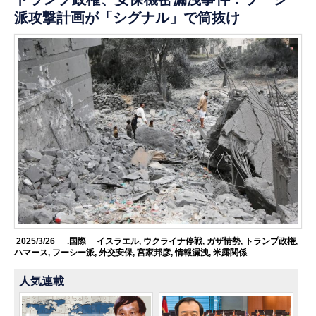
派攻撃計画が「シグナル」で筒抜け
2025/3/26
.国際
イスラエル
,
ウクライナ停戦
,
ガザ情勢
,
トランプ政権
,
ハマース
,
フーシー派
,
外交安保
,
宮家邦彦
,
情報漏洩
,
米露関係
人気連載