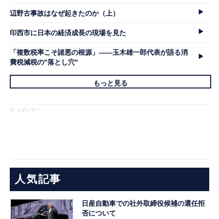
辺野古事故はなぜ起きたのか（上）
印西市に日本の経済成長の現場を見た
「複数税率こそ諸悪の根源」――玉木雄一郎代表が語る消
費税減税の"落とし穴"
もっと見る
※ スポンサー
人気記事
日産自動車での社外取締役候補の選任拒
否について