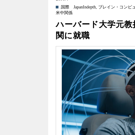
.国際
JapanIndepth
,
ブレイン・コンピ
米中関係
ハーバード大学元教
関に就職