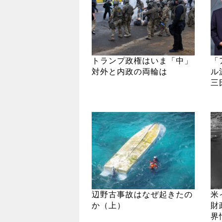
トランプ政権はいま「中」
「
対外と内政の両輪は
ル
三
辺野古事故はなぜ起きたの
米
か（上）
財
界