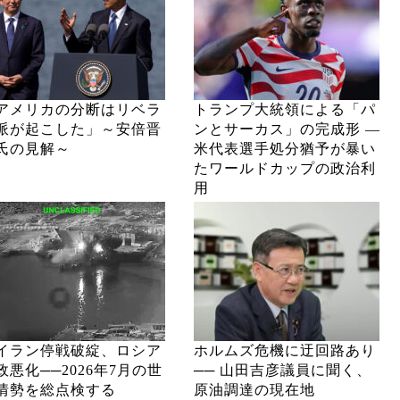
アメリカの分断はリベラ
トランプ大統領による「パ
派が起こした」～安倍晋
ンとサーカス」の完成形 ―
氏の見解～
米代表選手処分猶予が暴い
たワールドカップの政治利
用
イラン停戦破綻、ロシア
ホルムズ危機に迂回路あり
政悪化──2026年7月の世
── 山田吉彦議員に聞く、
情勢を総点検する
原油調達の現在地