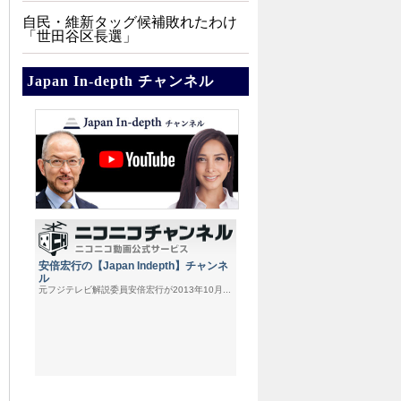
自民・維新タッグ候補敗れたわけ
「世田谷区長選」
Japan In-depth チャンネル