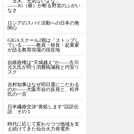
「玉木、元気ないよな」
――3G（爺）が斬る野党のふがい
なさ
ロシアのスパイ活動への日本の無
関心
GIGAスクール2期は「ストップし
ている」——教員・校長・起業家
が語る教育現場の現在地
自維政権は“天城越え”か――古川
元久氏が問う消費税減税と円安リ
スク
吉村知事はなぜ同日選にこだわる
のか――大阪市会の反発と、松井
氏の一言
日米繊維交渉“善処します”誤訳伝
説 その１
時代に応じて変わりつつ地域を支
え続けてきた仙台火力発電所