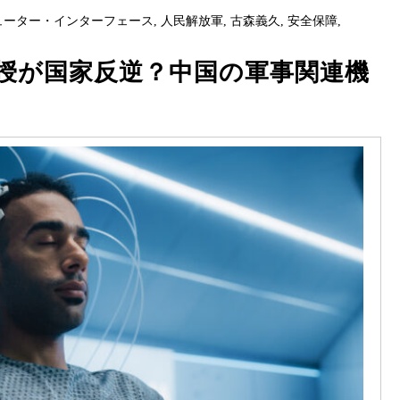
ューター・インターフェース
,
人民解放軍
,
古森義久
,
安全保障
,
授が国家反逆？中国の軍事関連機