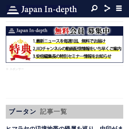
※ スポンサー
ブータン
記事一覧
ヒマラヤの辺境地帯の帰属を巡り、中印がま