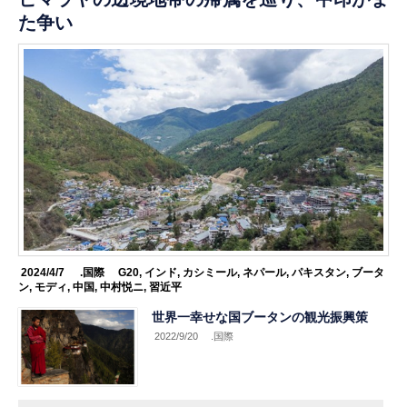
た争い
2024/4/7
.国際
G20
,
インド
,
カシミール
,
ネパール
,
パキスタン
,
ブータ
ン
,
モディ
,
中国
,
中村悦ニ
,
習近平
世界一幸せな国ブータンの観光振興策
2022/9/20
.国際