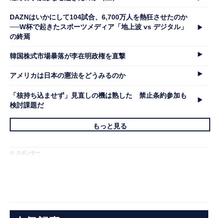
DAZNはいかにして104試合、6,700万人を熱狂させたのか
──W杯で起きたスポーツメディア「地上波 vs デジタル」
の終焉
韓国株式市場暴落が李在明政権を直撃
アメリカは日本の憲法をどうみるのか
「核持ち込ませず」見直しの機は熟した 禁止条約参加も
検討課題だ
もっと見る
※ スポンサー