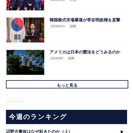
韓国株式市場暴落が李在明政権を直撃
2026/8/10
.国際
アメリカは日本の憲法をどうみるのか
2026/8/8
.国際
もっと見る
※ スポンサー
今週のランキング
辺野古事故はなぜ起きたのか（上）