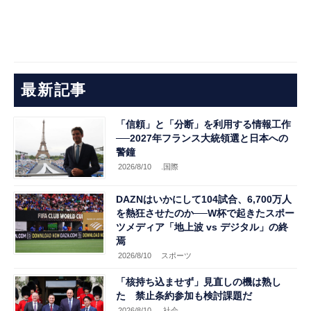
最新記事
「信頼」と「分断」を利用する情報工作
──2027年フランス大統領選と日本への
警鐘
2026/8/10
.国際
DAZNはいかにして104試合、6,700万人
を熱狂させたのか──W杯で起きたスポー
ツメディア「地上波 vs デジタル」の終
焉
2026/8/10
スポーツ
「核持ち込ませず」見直しの機は熟し
た 禁止条約参加も検討課題だ
2026/8/10
.社会