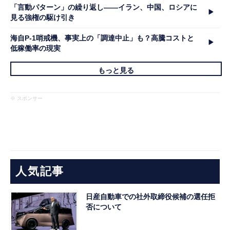
「言動パターン」の繰り返し――イラン、中国、ロシアに
見る強権の駆け引き
海自P-1哨戒機、事実上の「調達中止」も？高騰コストと
低稼働率の現実
もっと見る
※ スポンサー
人気記事
日産自動車での社外取締役候補の選任拒
否について