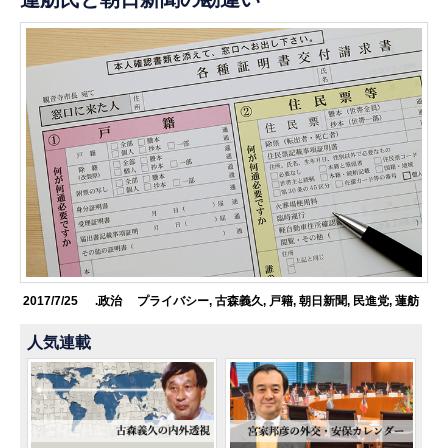
2017/7/25
.政治
プライバシー
,
古森義久
,
戸籍
,
朝日新聞
,
民進党
,
蓮舫
人気連載