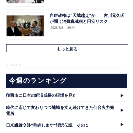
自維政権は“天城越え”か――古川元久氏
が問う消費税減税と円安リスク
2026/8/2
.政治
もっと見る
※ スポンサー
今週のランキング
印西市に日本の経済成長の現場を見た
時代に応じて変わりつつ地域を支え続けてきた仙台火力発
電所
日米繊維交渉“善処します”誤訳伝説 その１