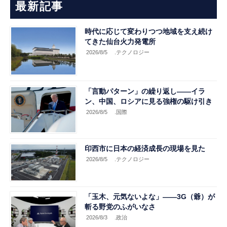
最新記事
時代に応じて変わりつつ地域を支え続け
てきた仙台火力発電所
2026/8/5
.テクノロジー
「言動パターン」の繰り返し――イラ
ン、中国、ロシアに見る強権の駆け引き
2026/8/5
.国際
印西市に日本の経済成長の現場を見た
2026/8/5
.テクノロジー
「玉木、元気ないよな」――3G（爺）が
斬る野党のふがいなさ
2026/8/3
.政治