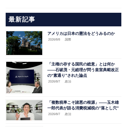
最新記事
アメリカは日本の憲法をどうみるのか
2026/8/8
.国際
「主権の存する国民の総意」とは何か
――石破茂・元総理が問う皇室典範改正
の“素通り”された論点
2026/8/7
.政治
「複数税率こそ諸悪の根源」――玉木雄
一郎代表が語る消費税減税の”落とし穴”
2026/8/7
.政治