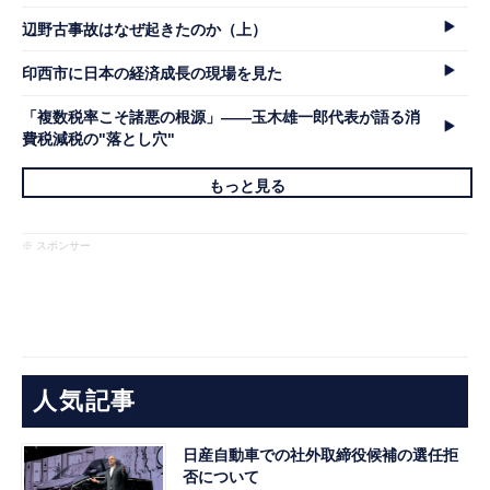
辺野古事故はなぜ起きたのか（上）
印西市に日本の経済成長の現場を見た
「複数税率こそ諸悪の根源」――玉木雄一郎代表が語る消
費税減税の"落とし穴"
もっと見る
※ スポンサー
人気記事
日産自動車での社外取締役候補の選任拒
否について