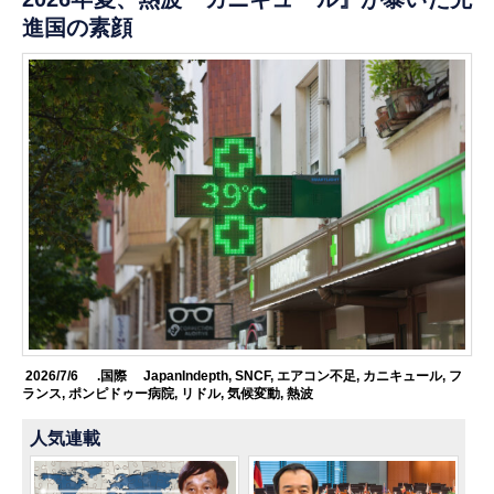
進国の素顔
2026/7/6
.国際
JapanIndepth
,
SNCF
,
エアコン不足
,
カニキュール
,
フ
ランス
,
ポンピドゥー病院
,
リドル
,
気候変動
,
熱波
人気連載