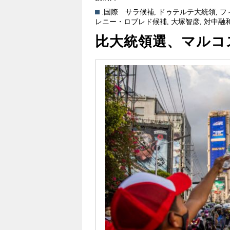
.国際
サラ候補
,
ドゥテルテ大統領
,
フ
レニー・ロブレド候補
,
大塚智彦
,
対中融
比大統領選、マルコ