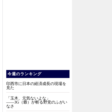
今週のランキング
印西市に日本の経済成長の現場を
見た
「玉木、元気ないよな」
――3G（爺）が斬る野党のふがい
なさ