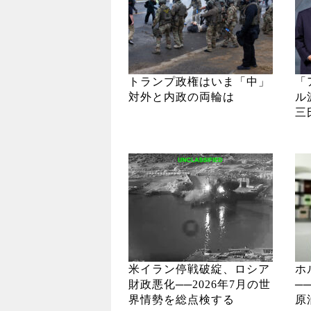
トランプ政権はいま「中」
「
対外と内政の両輪は
ル
三
米イラン停戦破綻、ロシア
ホ
財政悪化──2026年7月の世
─
界情勢を総点検する
原