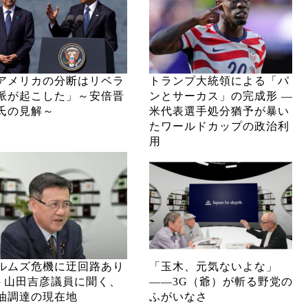
アメリカの分断はリベラ
トランプ大統領による「パ
派が起こした」～安倍晋
ンとサーカス」の完成形 ―
氏の見解～
米代表選手処分猶予が暴い
たワールドカップの政治利
用
ルムズ危機に迂回路あり
「玉木、元気ないよな」
─ 山田吉彦議員に聞く、
――3G（爺）が斬る野党の
油調達の現在地
ふがいなさ