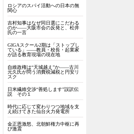
ロシアのスパイ活動への日本の無
関心
吉村知事はなぜ同日選にこだわる
のか――大阪市会の反発と、松井
氏の一言
GIGAスクール2期は「ストップし
ている」——教員・校長・起業家
が語る教育現場の現在地
自維政権は“天城越え”か――古川
元久氏が問う消費税減税と円安リ
スク
日米繊維交渉“善処します”誤訳伝
説 その１
時代に応じて変わりつつ地域を支
え続けてきた仙台火力発電所
金正恩激怒、北朝鮮権力中枢に再
び激震