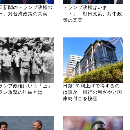
日新聞のトランプ政権の
トランプ政権はいま
日、対台湾政策の真実
「下」 対日政策、対中政
策の真実
ランプ政権はいま「上」
日銀1％利上げで得するの
ラン攻撃の理由とは
は誰か 銀行の利ざやと国
庫納付金を検証