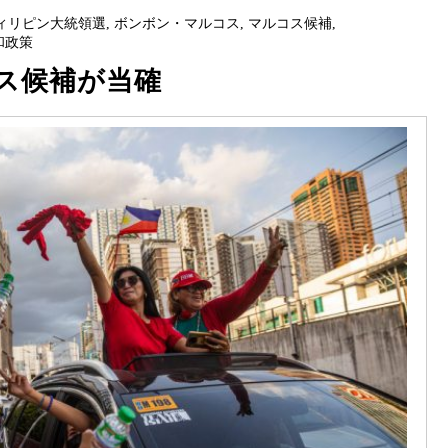
ィリピン大統領選
,
ボンボン・マルコス
,
マルコス候補
,
和政策
ス候補が当確