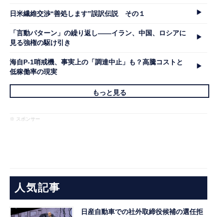
日米繊維交渉“善処します”誤訳伝説 その１
「言動パターン」の繰り返し――イラン、中国、ロシアに
見る強権の駆け引き
海自P-1哨戒機、事実上の「調達中止」も？高騰コストと
低稼働率の現実
もっと見る
※ スポンサー
人気記事
日産自動車での社外取締役候補の選任拒