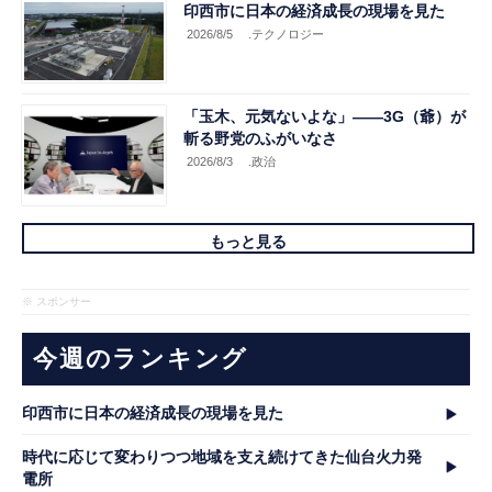
印西市に日本の経済成長の現場を見た
2026/8/5
.テクノロジー
「玉木、元気ないよな」――3G（爺）が
斬る野党のふがいなさ
2026/8/3
.政治
もっと見る
※ スポンサー
今週のランキング
印西市に日本の経済成長の現場を見た
時代に応じて変わりつつ地域を支え続けてきた仙台火力発
電所