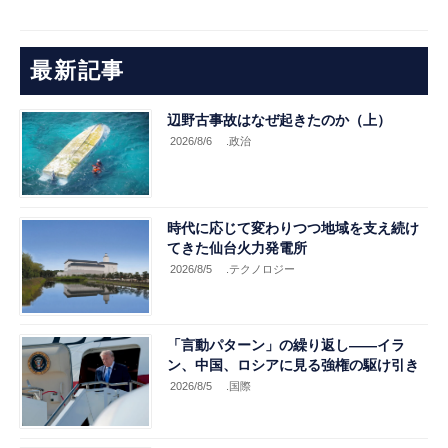
最新記事
辺野古事故はなぜ起きたのか（上）
2026/8/6
.政治
時代に応じて変わりつつ地域を支え続け
てきた仙台火力発電所
2026/8/5
.テクノロジー
「言動パターン」の繰り返し――イラ
ン、中国、ロシアに見る強権の駆け引き
2026/8/5
.国際