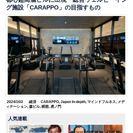
グ施設「CARAPPO」の目指すもの
2024/10/2
.経済
CARAPPO
,
Japan In-depth
,
マインドフルネス
,
メデ
ィテーション
,
森ビル
,
瞑想
,
虎ノ門
人気連載