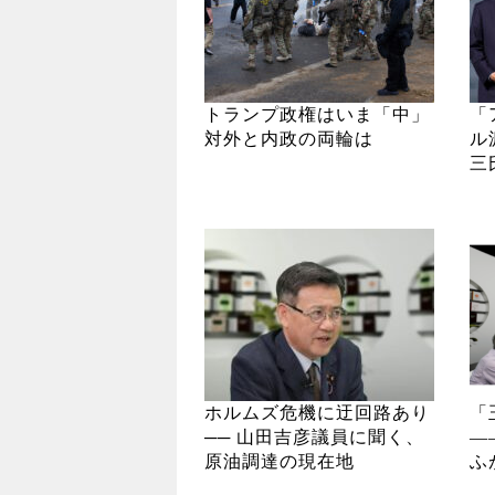
トランプ政権はいま「中」
「
対外と内政の両輪は
ル
三
ホルムズ危機に迂回路あり
「
── 山田吉彦議員に聞く、
―
原油調達の現在地
ふ