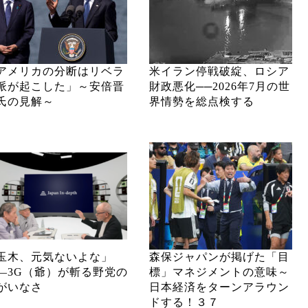
アメリカの分断はリベラ
米イラン停戦破綻、ロシア
派が起こした」～安倍晋
財政悪化──2026年7月の世
氏の見解～
界情勢を総点検する
玉木、元気ないよな」
森保ジャパンが掲げた「目
―3G（爺）が斬る野党の
標」マネジメントの意味～
がいなさ
日本経済をターンアラウン
ドする！３７