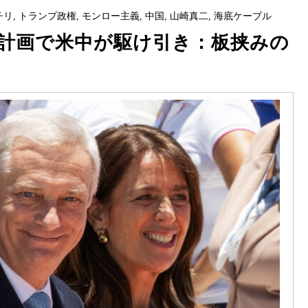
チリ
,
トランプ政権
,
モンロー主義
,
中国
,
山崎真二
,
海底ケーブル
計画で米中が駆け引き：板挟みの