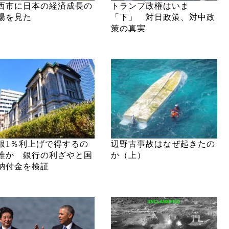
西市に日本の経済成長の
トランプ政権はいま
場を見た
「下」 対日政策、対中政
策の真実
銀1％利上げで得するの
辺野古事故はなぜ起きたの
誰か 銀行の利ざやと国
か（上）
納付金を検証