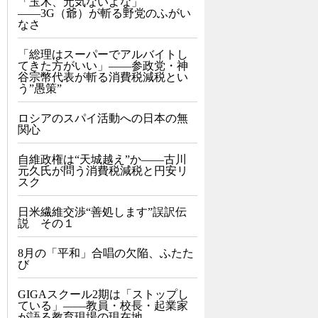
「玉木、元気ないよな」
――3G（爺）が斬る野党のふがい
なさ
「総理はスーパーでアルバイトし
てきた方がいい」――参政党・神
谷宗幣代表が斬る消費税減税とい
う”愚策”
ロシアのスパイ活動への日本の無
関心
自維政権は“天城越え”か――古川
元久氏が問う消費税減税と円安リ
スク
日米繊維交渉“善処します”誤訳伝
説 その１
8月の「平和」合唱の欠陥、ふたた
び
GIGAスクール2期は「ストップし
ている」——教員・校長・起業家
が語る教育現場の現在地