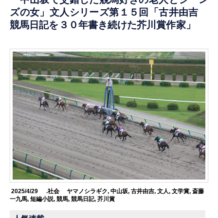
ズの女」文人シリーズ第１５回「古井由吉
競馬日記を３０年書き続けた芥川賞作家」
2025/4/29
.社会
ヤマノシラギク
,
中山坂
,
古井由吉
,
文人
,
文学賞
,
斎藤
一九馬
,
短編小説
,
競馬
,
競馬日記
,
芥川賞