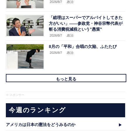
2026/8/7
.政治
「総理はスーパーでアルバイトしてきた
方がいい」――参政党・神谷宗幣代表が
斬る消費税減税という”愚策”
2026/8/7
.政治
8月の「平和」合唱の欠陥、ふたたび
2026/8/7
.政治
もっと見る
※ スポンサー
今週のランキング
アメリカは日本の憲法をどうみるのか