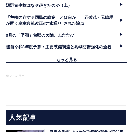
辺野古事故はなぜ起きたのか（上）
「主権の存する国民の総意」とは何か――石破茂・元総理
が問う皇室典範改正の“素通り”された論点
8月の「平和」合唱の欠陥、ふたたび
陸自令和8年度予算：主要装備調達と島嶼防衛強化の全貌
もっと見る
※ スポンサー
人気記事