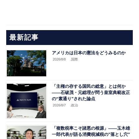
最新記事
アメリカは日本の憲法をどうみるのか
2026/8/8
.国際
「主権の存する国民の総意」とは何か
――石破茂・元総理が問う皇室典範改正
の“素通り”された論点
2026/8/7
.政治
「複数税率こそ諸悪の根源」――玉木雄
一郎代表が語る消費税減税の”落とし穴”