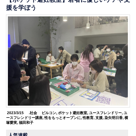
援を学ぼう
2023/3/15
.社会
ピルコン
,
ポケット避妊教室
,
ユースフレンドリー
,
ユ
ースフレンドリー講座
,
性をもっとオープンに
,
性教育
,
支援
,
染矢明日香
,
横
塚愛実
,
福田和子
人気連載