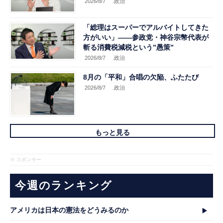
2026/8/7
.政治
「総理はスーパーでアルバイトしてきた
方がいい」――参政党・神谷宗幣代表が
斬る消費税減税という”愚策”
2026/8/7
.政治
8月の「平和」合唱の欠陥、ふたたび
2026/8/7
.政治
もっと見る
※ スポンサー
今週のランキング
アメリカは日本の憲法をどうみるのか