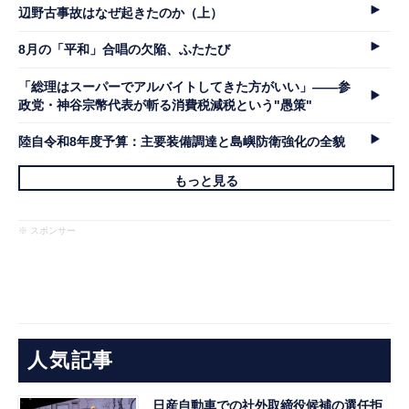
辺野古事故はなぜ起きたのか（上）
8月の「平和」合唱の欠陥、ふたたび
「総理はスーパーでアルバイトしてきた方がいい」――参
政党・神谷宗幣代表が斬る消費税減税という"愚策"
陸自令和8年度予算：主要装備調達と島嶼防衛強化の全貌
もっと見る
※ スポンサー
人気記事
日産自動車での社外取締役候補の選任拒