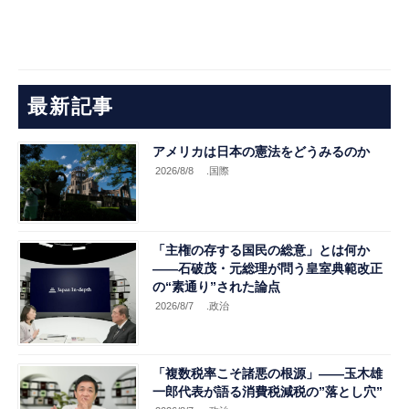
最新記事
アメリカは日本の憲法をどうみるのか
2026/8/8
.国際
「主権の存する国民の総意」とは何か
――石破茂・元総理が問う皇室典範改正
の“素通り”された論点
2026/8/7
.政治
「複数税率こそ諸悪の根源」――玉木雄
一郎代表が語る消費税減税の”落とし穴”