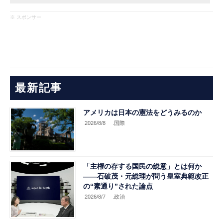
※ スポンサー
最新記事
アメリカは日本の憲法をどうみるのか
2026/8/8
.国際
「主権の存する国民の総意」とは何か
――石破茂・元総理が問う皇室典範改正
の“素通り”された論点
2026/8/7
.政治