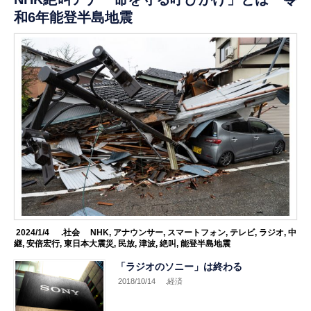
和6年能登半島地震
2024/1/4
.社会
NHK
,
アナウンサー
,
スマートフォン
,
テレビ
,
ラジオ
,
中
継
,
安倍宏行
,
東日本大震災
,
民放
,
津波
,
絶叫
,
能登半島地震
「ラジオのソニー」は終わる
2018/10/14
.経済