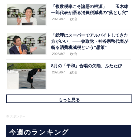
「複数税率こそ諸悪の根源」――玉木雄
一郎代表が語る消費税減税の”落とし穴”
2026/8/7
.政治
「総理はスーパーでアルバイトしてきた
方がいい」――参政党・神谷宗幣代表が
斬る消費税減税という”愚策”
2026/8/7
.政治
8月の「平和」合唱の欠陥、ふたたび
2026/8/7
.政治
もっと見る
※ スポンサー
今週のランキング