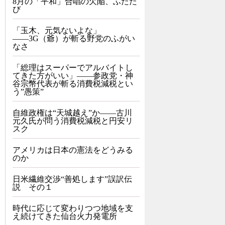
8月の「平和」合唱の欠陥、ふたた
び
「玉木、元気ないよな」
――3G（爺）が斬る野党のふがい
なさ
「総理はスーパーでアルバイトし
てきた方がいい」――参政党・神
谷宗幣代表が斬る消費税減税とい
う”愚策”
自維政権は“天城越え”か――古川
元久氏が問う消費税減税と円安リ
スク
アメリカは日本の憲法をどうみる
のか
日米繊維交渉“善処します”誤訳伝
説 その１
時代に応じて変わりつつ地域を支
え続けてきた仙台火力発電所