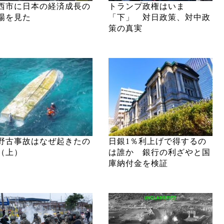
西市に日本の経済成長の
トランプ政権はいま
場を見た
「下」 対日政策、対中政
策の真実
野古事故はなぜ起きたの
日銀1％利上げで得するの
（上）
は誰か 銀行の利ざやと国
庫納付金を検証