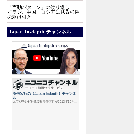
「言動パターン」の繰り返し――
イラン、中国、ロシアに見る強権
の駆け引き
Japan In-depth チャンネル