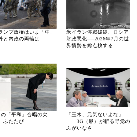
ランプ政権はいま「中」
米イラン停戦破綻、ロシア
外と内政の両輪は
財政悪化──2026年7月の世
界情勢を総点検する
月の「平和」合唱の欠
「玉木、元気ないよな」
、ふたたび
――3G（爺）が斬る野党の
ふがいなさ