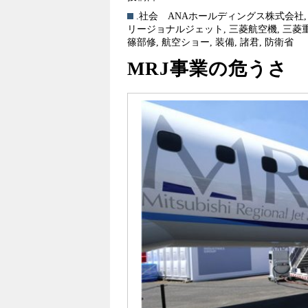
.社会
ANAホールディングス株式会社
リージョナルジェット
,
三菱航空機
,
三菱
篠部修
,
航空ショー
,
装備
,
諸君
,
防衛省
MRJ事業の危うさ