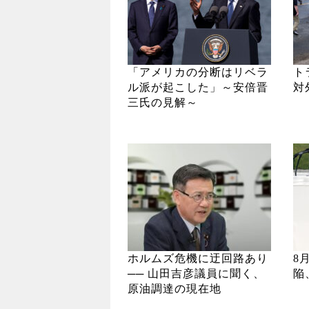
「アメリカの分断はリベラ
ト
ル派が起こした」～安倍晋
対
三氏の見解～
ホルムズ危機に迂回路あり
8
── 山田吉彦議員に聞く、
陥
原油調達の現在地