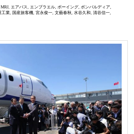
,
MRJ
,
エアバス
,
エンブラエル
,
ボーイング
,
ボンバルディア
,
重工業
,
国産旅客機
,
宮永俊一
,
文藝春秋
,
水谷久和
,
清谷信一
,