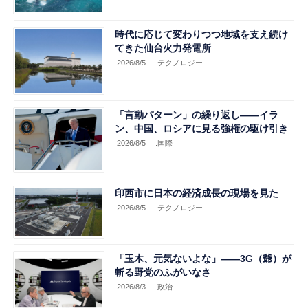
時代に応じて変わりつつ地域を支え続け
てきた仙台火力発電所
2026/8/5
.テクノロジー
「言動パターン」の繰り返し――イラ
ン、中国、ロシアに見る強権の駆け引き
2026/8/5
.国際
印西市に日本の経済成長の現場を見た
2026/8/5
.テクノロジー
「玉木、元気ないよな」――3G（爺）が
斬る野党のふがいなさ
2026/8/3
.政治