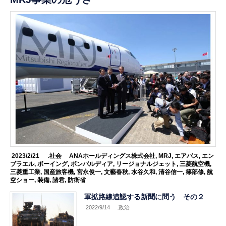
2023/2/21
.社会
ANAホールディングス株式会社
,
MRJ
,
エアバス
,
エン
ブラエル
,
ボーイング
,
ボンバルディア
,
リージョナルジェット
,
三菱航空機
,
三菱重工業
,
国産旅客機
,
宮永俊一
,
文藝春秋
,
水谷久和
,
清谷信一
,
篠部修
,
航
空ショー
,
装備
,
諸君
,
防衛省
軍拡路線追認する新聞に問う その２
2022/9/14
.政治