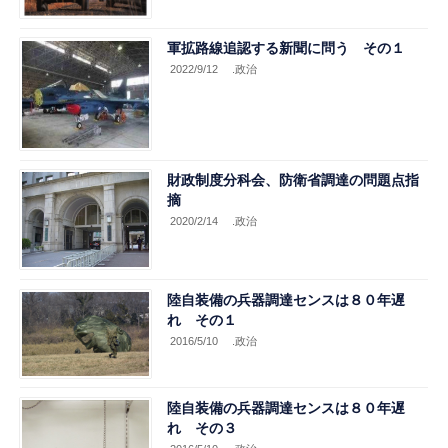
軍拡路線追認する新聞に問う その１
2022/9/12
.政治
財政制度分科会、防衛省調達の問題点指
摘
2020/2/14
.政治
陸自装備の兵器調達センスは８０年遅
れ その１
2016/5/10
.政治
陸自装備の兵器調達センスは８０年遅
れ その３