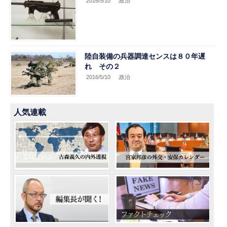
2016/5/10
.政治
陸自装備の兵器調達センスは８０年遅
れ その２
2016/5/10
.政治
人気連載