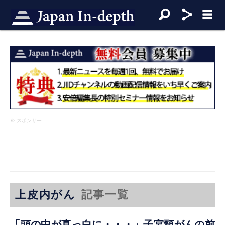
※ スポンサー
上皮内がん
記事一覧
「頭の中が真っ白に・・・」子宮頸がんの前