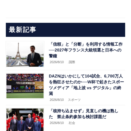
最新記事
「信頼」と「分断」を利用する情報工作
──2027年フランス大統領選と日本への
警鐘
2026/8/10
.国際
DAZNはいかにして104試合、6,700万人
を熱狂させたのか──W杯で起きたスポー
ツメディア「地上波 vs デジタル」の終
焉
2026/8/10
スポーツ
「核持ち込ませず」見直しの機は熟し
た 禁止条約参加も検討課題だ
2026/8/10
.社会