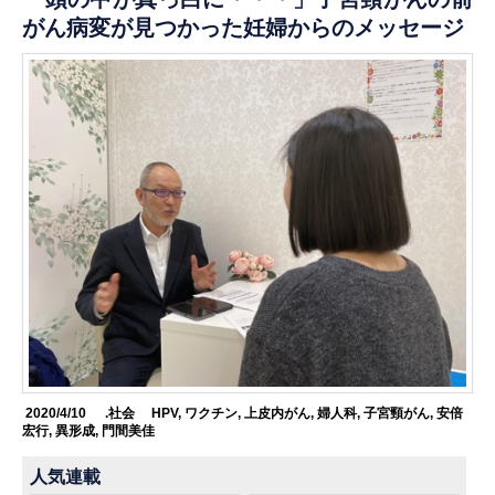
がん病変が見つかった妊婦からのメッセージ
2020/4/10
.社会
HPV
,
ワクチン
,
上皮内がん
,
婦人科
,
子宮頸がん
,
安倍
宏行
,
異形成
,
門間美佳
人気連載