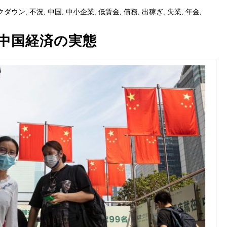
クダウン
,
不況
,
中国
,
中小企業
,
低賃金
,
債務
,
出稼ぎ
,
失業
,
年金
,
中国経済の実態