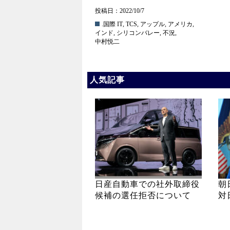
投稿日：2022/10/7
.国際
IT
,
TCS
,
アップル
,
アメリカ
,
インド
,
シリコンバレー
,
不況
,
中村悦二
人気記事
日産自動車での社外取締役
朝
候補の選任拒否について
対