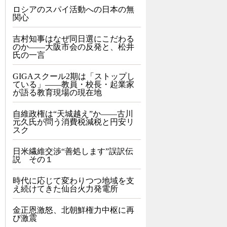
ロシアのスパイ活動への日本の無
関心
吉村知事はなぜ同日選にこだわる
のか――大阪市会の反発と、松井
氏の一言
GIGAスクール2期は「ストップし
ている」——教員・校長・起業家
が語る教育現場の現在地
自維政権は“天城越え”か――古川
元久氏が問う消費税減税と円安リ
スク
日米繊維交渉“善処します”誤訳伝
説 その１
時代に応じて変わりつつ地域を支
え続けてきた仙台火力発電所
金正恩激怒、北朝鮮権力中枢に再
び激震