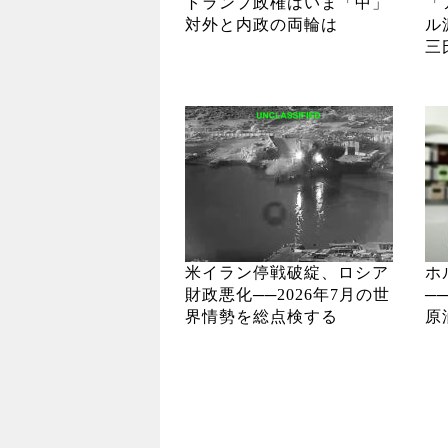
トランプ政権はいま「中」
「
対外と内政の両輪は
ル
三
米イラン停戦破綻、ロシア
ホ
財政悪化──2026年7月の世
─
界情勢を総点検する
原