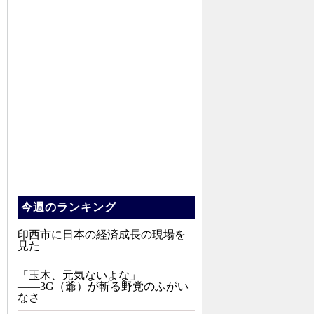
今週のランキング
印西市に日本の経済成長の現場を
見た
「玉木、元気ないよな」
――3G（爺）が斬る野党のふがい
なさ