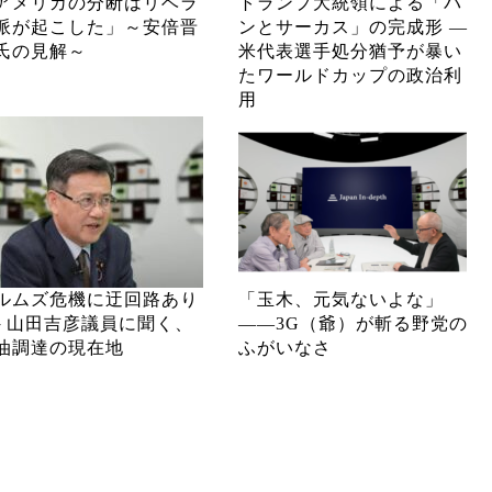
アメリカの分断はリベラ
トランプ大統領による「パ
派が起こした」～安倍晋
ンとサーカス」の完成形 ―
氏の見解～
米代表選手処分猶予が暴い
たワールドカップの政治利
用
ルムズ危機に迂回路あり
「玉木、元気ないよな」
─ 山田吉彦議員に聞く、
――3G（爺）が斬る野党の
油調達の現在地
ふがいなさ