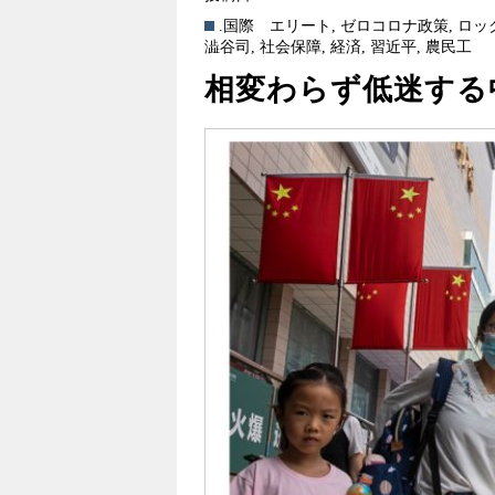
.国際
エリート
,
ゼロコロナ政策
,
ロッ
澁谷司
,
社会保障
,
経済
,
習近平
,
農民工
相変わらず低迷する