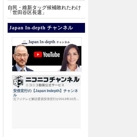
自民・維新タッグ候補敗れたわけ
「世田谷区長選」
Japan In-depth チャンネル