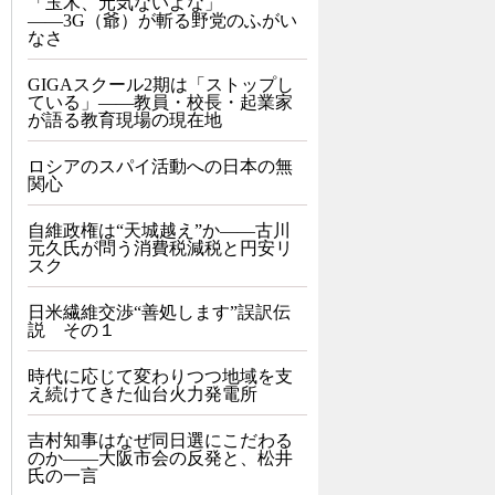
「玉木、元気ないよな」
――3G（爺）が斬る野党のふがい
なさ
GIGAスクール2期は「ストップし
ている」——教員・校長・起業家
が語る教育現場の現在地
ロシアのスパイ活動への日本の無
関心
自維政権は“天城越え”か――古川
元久氏が問う消費税減税と円安リ
スク
日米繊維交渉“善処します”誤訳伝
説 その１
時代に応じて変わりつつ地域を支
え続けてきた仙台火力発電所
吉村知事はなぜ同日選にこだわる
のか――大阪市会の反発と、松井
氏の一言