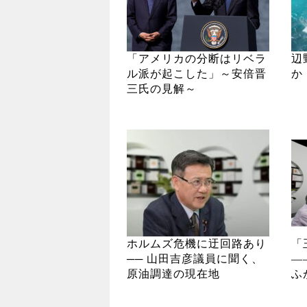
「アメリカの分断はリベラ
辺
ル派が起こした」～安倍晋
か
三氏の見解～
ホルムズ危機に迂回路あり
「
── 山田吉彦議員に聞く、
―
原油調達の現在地
ふ