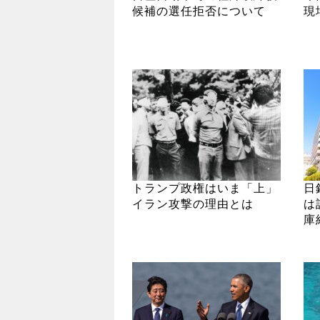
候補の選任拒否について
現
トランプ政権はいま「上」
日
イラン攻撃の理由とは
は
庫