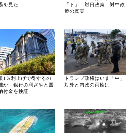
場を見た
「下」 対日政策、対中政
策の真実
銀1％利上げで得するの
トランプ政権はいま「中」
誰か 銀行の利ざやと国
対外と内政の両輪は
納付金を検証