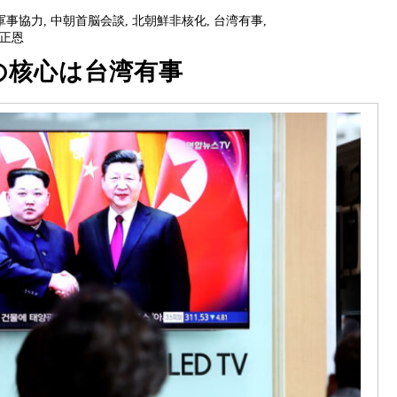
軍事協力
,
中朝首脳会談
,
北朝鮮非核化
,
台湾有事
,
正恩
の核心は台湾有事