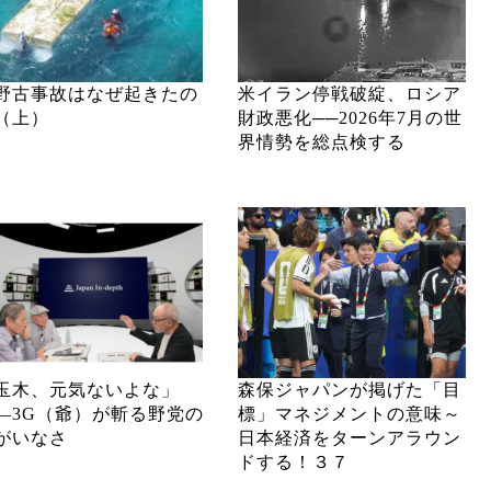
野古事故はなぜ起きたの
米イラン停戦破綻、ロシア
（上）
財政悪化──2026年7月の世
界情勢を総点検する
玉木、元気ないよな」
森保ジャパンが掲げた「目
―3G（爺）が斬る野党の
標」マネジメントの意味～
がいなさ
日本経済をターンアラウン
ドする！３７