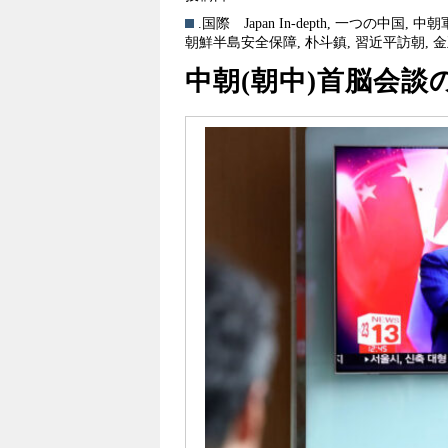
.国際
Japan In-depth
,
一つの中国
,
中朝
朝鮮半島安全保障
,
朴斗鎮
,
習近平訪朝
,
金
中朝(朝中)首脳会談