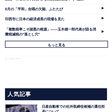
8月の「平和」合唱の欠陥、ふたたび
印西市に日本の経済成長の現場を見た
「複数税率こそ諸悪の根源」――玉木雄一郎代表が語る消
費税減税の"落とし穴"
もっと見る
※ スポンサー
人気記事
日産自動車での社外取締役候補の選任拒
否について