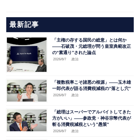
最新記事
「主権の存する国民の総意」とは何か
――石破茂・元総理が問う皇室典範改正
の“素通り”された論点
2026/8/7
.政治
「複数税率こそ諸悪の根源」――玉木雄
一郎代表が語る消費税減税の”落とし穴”
2026/8/7
.政治
「総理はスーパーでアルバイトしてきた
方がいい」――参政党・神谷宗幣代表が
斬る消費税減税という”愚策”
2026/8/7
.政治