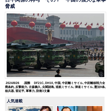
脅威
2024/8/26
.国際
DF21C
,
DH10
,
中国
,
中距離ミサイル
,
中距離核戦力全
廃条約
,
反撃能力
,
古森義久
,
尖閣諸島
,
巡航ミサイル
,
弾道ミサイル
,
憲法9条
,
核兵器
,
習近平
,
軍事力
,
防衛3文書
人気連載