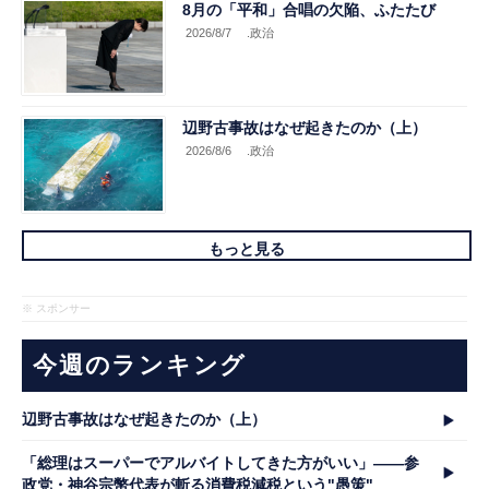
8月の「平和」合唱の欠陥、ふたたび
2026/8/7
.政治
辺野古事故はなぜ起きたのか（上）
2026/8/6
.政治
もっと見る
※ スポンサー
今週のランキング
辺野古事故はなぜ起きたのか（上）
「総理はスーパーでアルバイトしてきた方がいい」――参
政党・神谷宗幣代表が斬る消費税減税という"愚策"