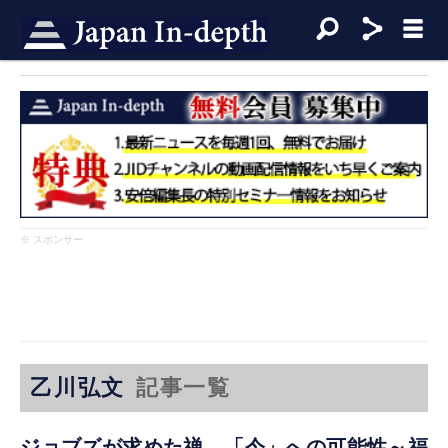
※ スポンサー
乙川弘文
記事一覧
ジョブズが求めた禅、「今」への可能性～福