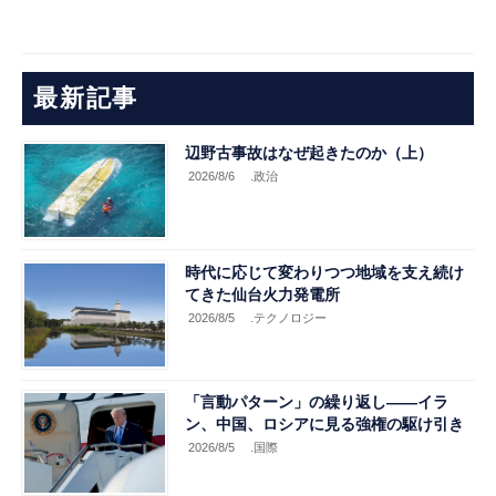
最新記事
辺野古事故はなぜ起きたのか（上）
2026/8/6
.政治
時代に応じて変わりつつ地域を支え続け
てきた仙台火力発電所
2026/8/5
.テクノロジー
「言動パターン」の繰り返し――イラ
ン、中国、ロシアに見る強権の駆け引き
2026/8/5
.国際