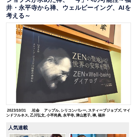
井・永平寺から禅、ウェルビーイング、AIを
考える～
2023/10/31
.社会
アップル
,
シリコンバレー
,
スティーブジョブズ
,
マイ
ンドフルネス
,
乙川弘文
,
小平尚典
,
永平寺
,
津山恵子
,
禅
,
福井
人気連載