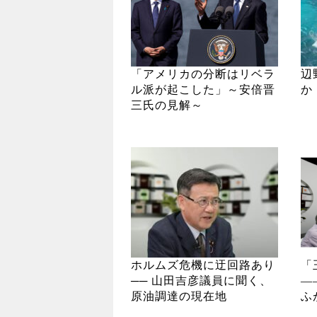
「アメリカの分断はリベラ
辺
ル派が起こした」～安倍晋
か
三氏の見解～
ホルムズ危機に迂回路あり
「
── 山田吉彦議員に聞く、
―
原油調達の現在地
ふ