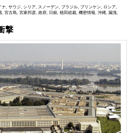
イナ
,
サウジ
,
シリア
,
スノーデン
,
ブラジル
,
ブリンケン
,
ロシア
,
省
,
宮古島
,
宮家邦彦
,
政府
,
日銀
,
植田総裁
,
機密情報
,
沖縄
,
漏洩
,
衝撃