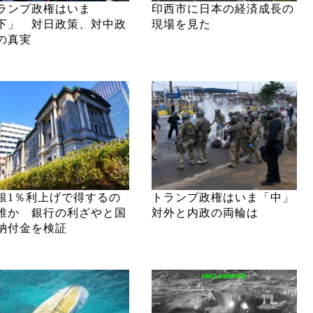
ランプ政権はいま
印西市に日本の経済成長の
下」 対日政策、対中政
現場を見た
の真実
銀1％利上げで得するの
トランプ政権はいま「中」
誰か 銀行の利ざやと国
対外と内政の両輪は
納付金を検証