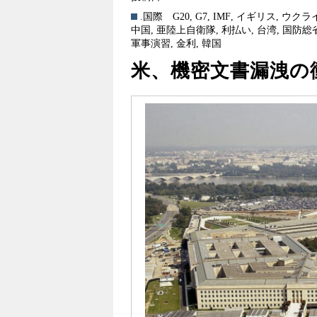
.国際
G20
,
G7
,
IMF
,
イギリス
,
ウクラ
中国
,
亜陸上自衛隊
,
利払い
,
台湾
,
国防総
軍事演習
,
金利
,
韓国
米、機密文書漏洩の