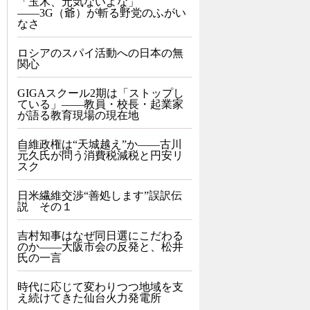
「玉木、元気ないよな」
――3G（爺）が斬る野党のふがい
なさ
ロシアのスパイ活動への日本の無
関心
GIGAスクール2期は「ストップし
ている」——教員・校長・起業家
が語る教育現場の現在地
自維政権は“天城越え”か――古川
元久氏が問う消費税減税と円安リ
スク
日米繊維交渉“善処します”誤訳伝
説 その１
吉村知事はなぜ同日選にこだわる
のか――大阪市会の反発と、松井
氏の一言
時代に応じて変わりつつ地域を支
え続けてきた仙台火力発電所