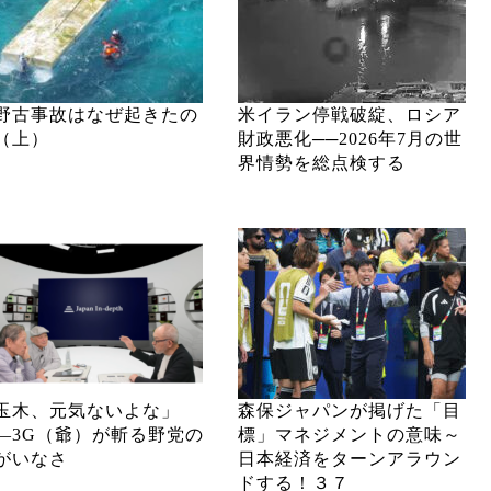
野古事故はなぜ起きたの
米イラン停戦破綻、ロシア
（上）
財政悪化──2026年7月の世
界情勢を総点検する
玉木、元気ないよな」
森保ジャパンが掲げた「目
―3G（爺）が斬る野党の
標」マネジメントの意味～
がいなさ
日本経済をターンアラウン
ドする！３７