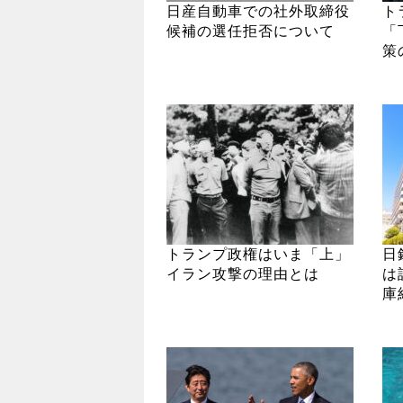
日産自動車での社外取締役
ト
候補の選任拒否について
「
策
トランプ政権はいま「上」
日
イラン攻撃の理由とは
は
庫