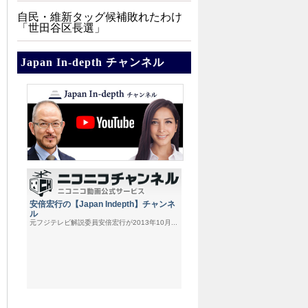
自民・維新タッグ候補敗れたわけ
「世田谷区長選」
Japan In-depth チャンネル