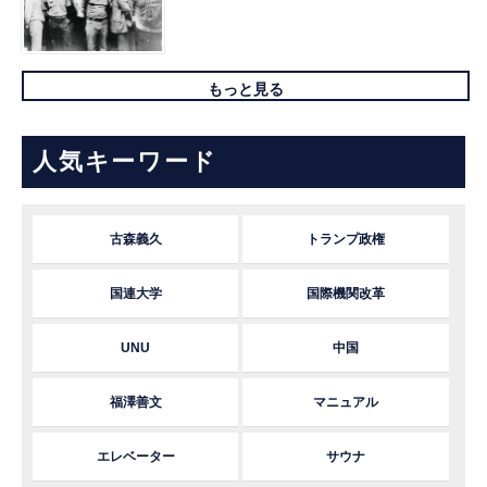
もっと見る
人気キーワード
古森義久
トランプ政権
国連大学
国際機関改革
UNU
中国
福澤善文
マニュアル
エレベーター
サウナ