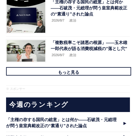
「主権の存する国民の総意」とは何か
――石破茂・元総理が問う皇室典範改正
の“素通り”された論点
2026/8/7
.政治
「複数税率こそ諸悪の根源」――玉木雄
一郎代表が語る消費税減税の”落とし穴”
2026/8/7
.政治
もっと見る
※ スポンサー
今週のランキング
「主権の存する国民の総意」とは何か――石破茂・元総理
が問う皇室典範改正の“素通り”された論点