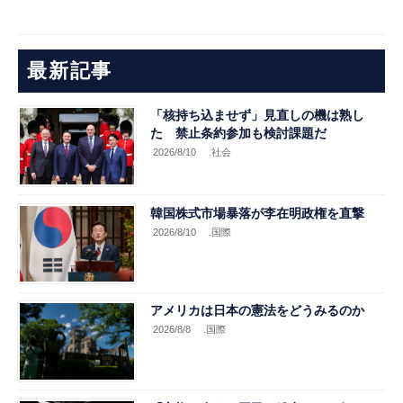
最新記事
「核持ち込ませず」見直しの機は熟し
た 禁止条約参加も検討課題だ
2026/8/10
.社会
韓国株式市場暴落が李在明政権を直撃
2026/8/10
.国際
アメリカは日本の憲法をどうみるのか
2026/8/8
.国際