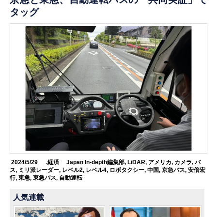
タッグ
2024/5/29
.経済
Japan In-depth編集部
,
LiDAR
,
アメリカ
,
カメラ
,
バ
ス
,
ミリ派レーダー
,
レベル2
,
レベル4
,
ロボタクシー
,
中国
,
京急バス
,
安倍宏
行
,
東急
,
東急バス
,
自動運転
人気連載