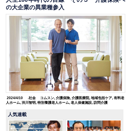
の大企業の異業種参入
2024/4/10
.社会
コムスン
,
介護保険
,
介護医療院
,
地域包括ケア
,
有料老
人ホーム
,
渋川智明
,
特別養護老人ホーム
,
老人保健施設
,
訪問介護
人気連載