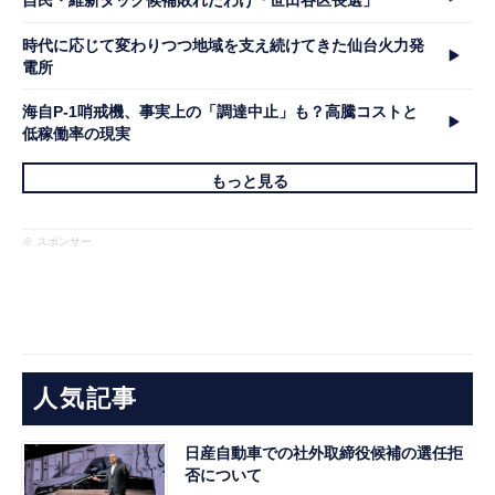
自民・維新タッグ候補敗れたわけ「世田谷区長選」
時代に応じて変わりつつ地域を支え続けてきた仙台火力発
電所
海自P-1哨戒機、事実上の「調達中止」も？高騰コストと
低稼働率の現実
もっと見る
※ スポンサー
人気記事
日産自動車での社外取締役候補の選任拒
否について