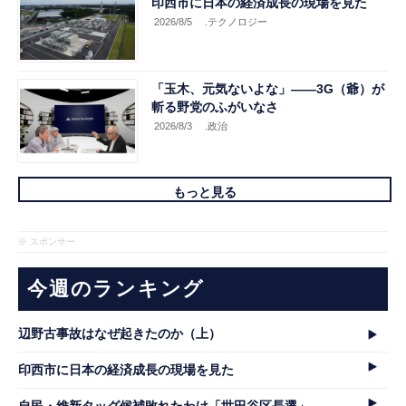
印西市に日本の経済成長の現場を見た
2026/8/5
.テクノロジー
「玉木、元気ないよな」――3G（爺）が
斬る野党のふがいなさ
2026/8/3
.政治
もっと見る
※ スポンサー
今週のランキング
辺野古事故はなぜ起きたのか（上）
印西市に日本の経済成長の現場を見た