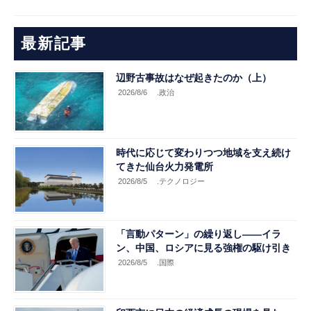
最新記事
辺野古事故はなぜ起きたのか（上）
2026/8/6
.政治
時代に応じて変わりつつ地域を支え続け
てきた仙台火力発電所
2026/8/5
.テクノロジー
「言動パターン」の繰り返し――イラ
ン、中国、ロシアに見る強権の駆け引き
2026/8/5
.国際