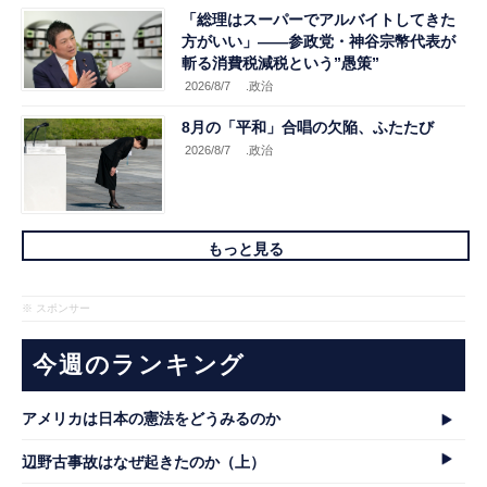
「総理はスーパーでアルバイトしてきた
方がいい」――参政党・神谷宗幣代表が
斬る消費税減税という”愚策”
2026/8/7
.政治
8月の「平和」合唱の欠陥、ふたたび
2026/8/7
.政治
もっと見る
※ スポンサー
今週のランキング
アメリカは日本の憲法をどうみるのか
辺野古事故はなぜ起きたのか（上）