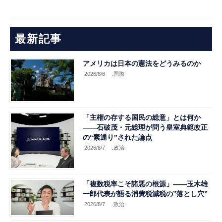
最新記事
アメリカは日本の憲法をどうみるのか
2026/8/8
.国際
「主権の存する国民の総意」とは何か
――石破茂・元総理が問う皇室典範改正
の“素通り”された論点
2026/8/7
.政治
「複数税率こそ諸悪の根源」――玉木雄
一郎代表が語る消費税減税の”落とし穴”
2026/8/7
.政治