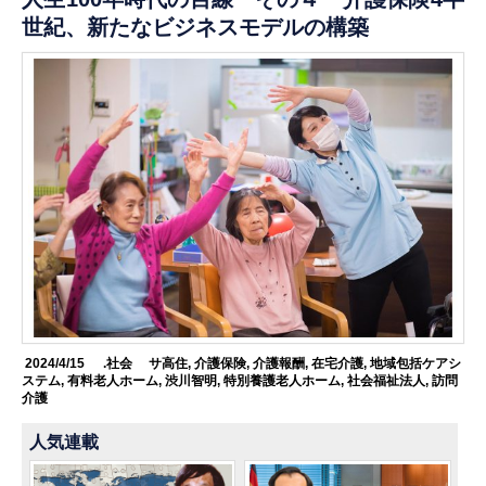
世紀、新たなビジネスモデルの構築
2024/4/15
.社会
サ高住
,
介護保険
,
介護報酬
,
在宅介護
,
地域包括ケアシ
ステム
,
有料老人ホーム
,
渋川智明
,
特別養護老人ホーム
,
社会福祉法人
,
訪問
介護
人気連載