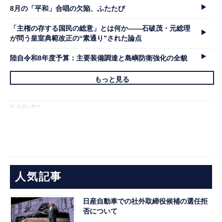
8月の「平和」合唱の欠陥、ふたたび
「主権の存する国民の総意」とは何か――石破茂・元総理
が問う皇室典範改正の“素通り”された論点
陸自令和8年度予算：主要装備調達と島嶼防衛強化の全貌
もっと見る
※ スポンサー
人気記事
日産自動車での社外取締役候補の選任拒
否について