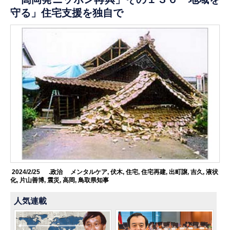
守る」住宅支援を独自で
2024/2/25
.政治
メンタルケア
,
伏木
,
住宅
,
住宅再建
,
出町譲
,
吉久
,
液状
化
,
片山善博
,
震災
,
高岡
,
鳥取県知事
人気連載