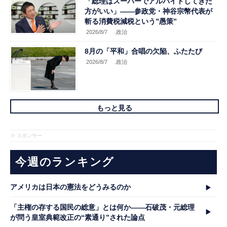
「総理はスーパーでアルバイトしてきた
方がいい」――参政党・神谷宗幣代表が
斬る消費税減税という”愚策”
2026/8/7
.政治
8月の「平和」合唱の欠陥、ふたたび
2026/8/7
.政治
もっと見る
※ スポンサー
今週のランキング
アメリカは日本の憲法をどうみるのか
「主権の存する国民の総意」とは何か――石破茂・元総理
が問う皇室典範改正の“素通り”された論点