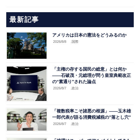
最新記事
アメリカは日本の憲法をどうみるのか
2026/8/8
.国際
「主権の存する国民の総意」とは何か
――石破茂・元総理が問う皇室典範改正
の“素通り”された論点
2026/8/7
.政治
「複数税率こそ諸悪の根源」――玉木雄
一郎代表が語る消費税減税の”落とし穴”
2026/8/7
.政治