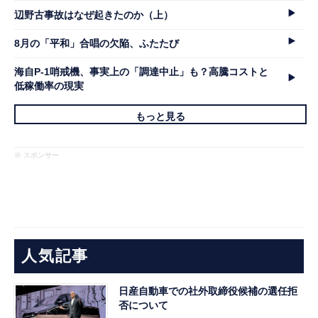
辺野古事故はなぜ起きたのか（上）
8月の「平和」合唱の欠陥、ふたたび
海自P-1哨戒機、事実上の「調達中止」も？高騰コストと
低稼働率の現実
もっと見る
※ スポンサー
人気記事
日産自動車での社外取締役候補の選任拒
否について