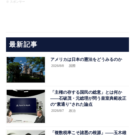
※ スポンサー
最新記事
アメリカは日本の憲法をどうみるのか
2026/8/8
.国際
「主権の存する国民の総意」とは何か
――石破茂・元総理が問う皇室典範改正
の“素通り”された論点
2026/8/7
.政治
「複数税率こそ諸悪の根源」――玉木雄