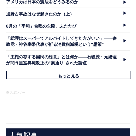
アメリカは日本の憲法をどうみるのか
辺野古事故はなぜ起きたのか（上）
8月の「平和」合唱の欠陥、ふたたび
「総理はスーパーでアルバイトしてきた方がいい」――参
政党・神谷宗幣代表が斬る消費税減税という"愚策"
「主権の存する国民の総意」とは何か――石破茂・元総理
が問う皇室典範改正の“素通り”された論点
もっと見る
※ スポンサー
人気記事