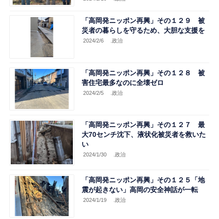
「高岡発ニッポン再興」その１２９ 被
災者の暮らしを守るため、大胆な支援を
2024/2/6
.政治
「高岡発ニッポン再興」その１２８ 被
害住宅最多なのに全壊ゼロ
2024/2/5
.政治
「高岡発ニッポン再興」その１２７ 最
大70センチ沈下、液状化被災者を救いた
い
2024/1/30
.政治
「高岡発ニッポン再興」その１２５「地
震が起きない」高岡の安全神話が一転
2024/1/19
.政治