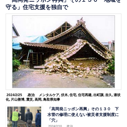
守る」住宅支援を独自で
2024/2/25
.政治
メンタルケア
,
伏木
,
住宅
,
住宅再建
,
出町譲
,
吉久
,
液状
化
,
片山善博
,
震災
,
高岡
,
鳥取県知事
「高岡発ニッポン再興」その１３０ 下
水管の修理に使えない被災者支援制度に
「穴」
2024/2/10
.政治