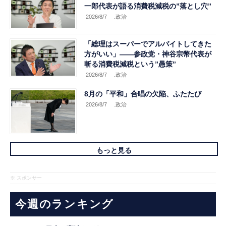
一郎代表が語る消費税減税の”落とし穴”
2026/8/7
.政治
「総理はスーパーでアルバイトしてきた
方がいい」――参政党・神谷宗幣代表が
斬る消費税減税という”愚策”
2026/8/7
.政治
8月の「平和」合唱の欠陥、ふたたび
2026/8/7
.政治
もっと見る
※ スポンサー
今週のランキング