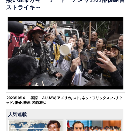
ストライキ～
2023/10/14
.国際
AI
,
UAW
,
アメリカ
,
スト
,
ネットフリックス
,
ハリウ
ッド
,
俳優
,
映画
,
柏原雅弘
人気連載