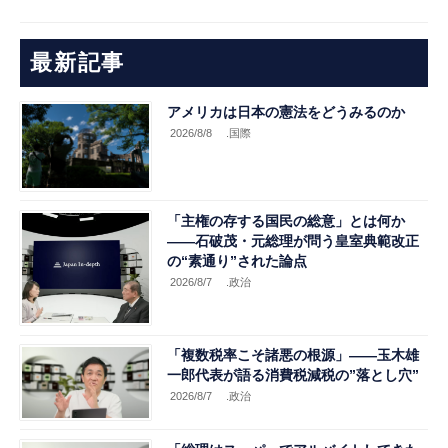
最新記事
アメリカは日本の憲法をどうみるのか
2026/8/8
.国際
「主権の存する国民の総意」とは何か
――石破茂・元総理が問う皇室典範改正
の“素通り”された論点
2026/8/7
.政治
「複数税率こそ諸悪の根源」――玉木雄
一郎代表が語る消費税減税の”落とし穴”
2026/8/7
.政治