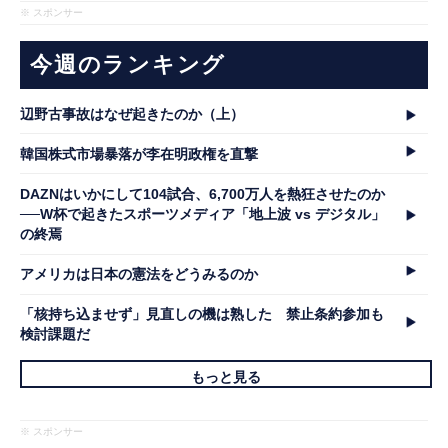
※ スポンサー
今週のランキング
辺野古事故はなぜ起きたのか（上）
韓国株式市場暴落が李在明政権を直撃
DAZNはいかにして104試合、6,700万人を熱狂させたのか
──W杯で起きたスポーツメディア「地上波 vs デジタル」
の終焉
アメリカは日本の憲法をどうみるのか
「核持ち込ませず」見直しの機は熟した 禁止条約参加も
検討課題だ
もっと見る
※ スポンサー