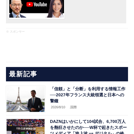
※ スポンサー
最新記事
「信頼」と「分断」を利用する情報工作
──2027年フランス大統領選と日本への
警鐘
2026/8/10
.国際
DAZNはいかにして104試合、6,700万人
を熱狂させたのか──W杯で起きたスポー
ツメディア「地上波 vs デジタル」の終