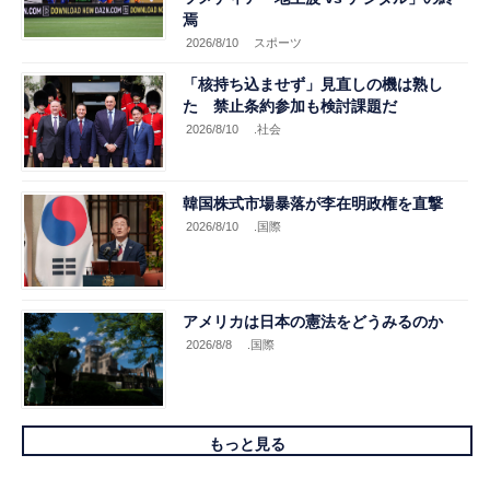
焉
2026/8/10
スポーツ
「核持ち込ませず」見直しの機は熟し
た 禁止条約参加も検討課題だ
2026/8/10
.社会
韓国株式市場暴落が李在明政権を直撃
2026/8/10
.国際
アメリカは日本の憲法をどうみるのか
2026/8/8
.国際
もっと見る