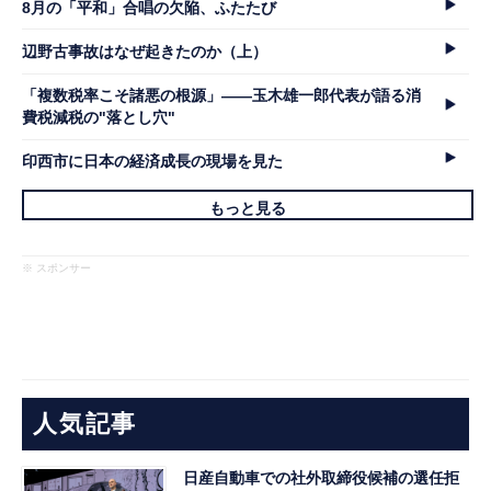
8月の「平和」合唱の欠陥、ふたたび
辺野古事故はなぜ起きたのか（上）
「複数税率こそ諸悪の根源」――玉木雄一郎代表が語る消
費税減税の"落とし穴"
印西市に日本の経済成長の現場を見た
もっと見る
※ スポンサー
人気記事
日産自動車での社外取締役候補の選任拒