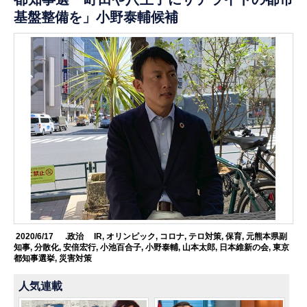
基盤整備を」小野泰輔候補
2020/6/17
.政治
IR
,
オリンピック
,
コロナ
,
テロ対策
,
保育
,
元熊本県副
知事
,
分散化
,
安倍宏行
,
小池百合子
,
小野泰輔
,
山本太郎
,
日本維新の会
,
東京
都知事選挙
,
災害対策
人気連載