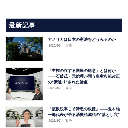
最新記事
アメリカは日本の憲法をどうみるのか
2026/8/8
.国際
「主権の存する国民の総意」とは何か
――石破茂・元総理が問う皇室典範改正
の“素通り”された論点
2026/8/7
.政治
「複数税率こそ諸悪の根源」――玉木雄
一郎代表が語る消費税減税の”落とし穴”
2026/8/7
.政治