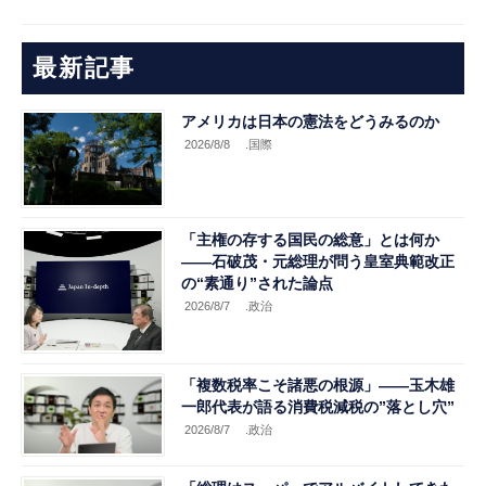
最新記事
アメリカは日本の憲法をどうみるのか
2026/8/8
.国際
「主権の存する国民の総意」とは何か
――石破茂・元総理が問う皇室典範改正
の“素通り”された論点
2026/8/7
.政治
「複数税率こそ諸悪の根源」――玉木雄
一郎代表が語る消費税減税の”落とし穴”
2026/8/7
.政治