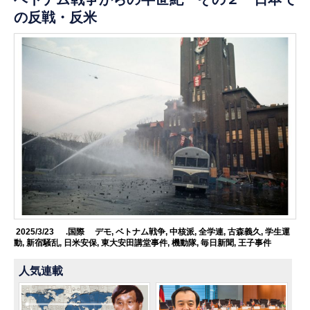
の反戦・反米
2025/3/23
.国際
デモ
,
ベトナム戦争
,
中核派
,
全学連
,
古森義久
,
学生運
動
,
新宿騒乱
,
日米安保
,
東大安田講堂事件
,
機動隊
,
毎日新聞
,
王子事件
人気連載