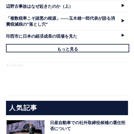
辺野古事故はなぜ起きたのか（上）
「複数税率こそ諸悪の根源」――玉木雄一郎代表が語る消
費税減税の"落とし穴"
印西市に日本の経済成長の現場を見た
もっと見る
※ スポンサー
人気記事
日産自動車での社外取締役候補の選任拒
否について