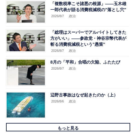
「複数税率こそ諸悪の根源」――玉木雄
一郎代表が語る消費税減税の”落とし穴”
2026/8/7
.政治
「総理はスーパーでアルバイトしてきた
方がいい」――参政党・神谷宗幣代表が
斬る消費税減税という”愚策”
2026/8/7
.政治
8月の「平和」合唱の欠陥、ふたたび
2026/8/7
.政治
辺野古事故はなぜ起きたのか（上）
2026/8/6
.政治
もっと見る