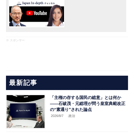
※ スポンサー
最新記事
「主権の存する国民の総意」とは何か
――石破茂・元総理が問う皇室典範改正
の“素通り”された論点
2026/8/7
.政治