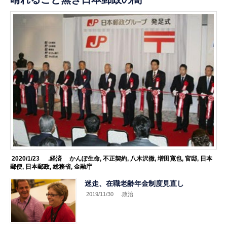
2020/1/23
.経済
かんぽ生命
,
不正契約
,
八木沢徹
,
増田寛也
,
官邸
,
日本
郵便
,
日本郵政
,
総務省
,
金融庁
迷走、在職老齢年金制度見直し
2019/11/30
.政治