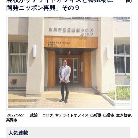
岡発ニッポン再興」その９
2022/5/27
.政治
コロナ
,
サテライトオフィス
,
出町譲
,
出雲市
,
空き校舎
,
高岡市
人気連載