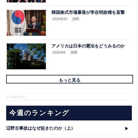
韓国株式市場暴落が李在明政権を直撃
2026/8/10
.国際
アメリカは日本の憲法をどうみるのか
2026/8/8
.国際
もっと見る
※ スポンサー
今週のランキング
辺野古事故はなぜ起きたのか（上）