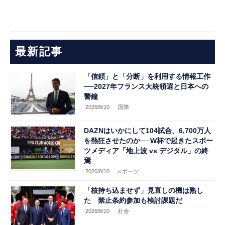
最新記事
「信頼」と「分断」を利用する情報工作
──2027年フランス大統領選と日本への
警鐘
2026/8/10
.国際
DAZNはいかにして104試合、6,700万人
を熱狂させたのか──W杯で起きたスポー
ツメディア「地上波 vs デジタル」の終
焉
2026/8/10
スポーツ
「核持ち込ませず」見直しの機は熟し
た 禁止条約参加も検討課題だ
2026/8/10
.社会