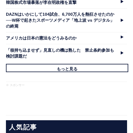
韓国株式市場暴落が李在明政権を直撃
DAZNはいかにして104試合、6,700万人を熱狂させたのか
──W杯で起きたスポーツメディア「地上波 vs デジタル」
の終焉
アメリカは日本の憲法をどうみるのか
「核持ち込ませず」見直しの機は熟した 禁止条約参加も
検討課題だ
もっと見る
※ スポンサー
人気記事