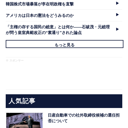
韓国株式市場暴落が李在明政権を直撃
アメリカは日本の憲法をどうみるのか
「主権の存する国民の総意」とは何か――石破茂・元総理
が問う皇室典範改正の“素通り”された論点
もっと見る
※ スポンサー
人気記事
日産自動車での社外取締役候補の選任拒
否について