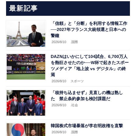
最新記事
「信頼」と「分断」を利用する情報工作
──2027年フランス大統領選と日本への
警鐘
2026/8/10
.国際
DAZNはいかにして104試合、6,700万人
を熱狂させたのか──W杯で起きたスポー
ツメディア「地上波 vs デジタル」の終
焉
2026/8/10
スポーツ
「核持ち込ませず」見直しの機は熟し
た 禁止条約参加も検討課題だ
2026/8/10
.社会
韓国株式市場暴落が李在明政権を直撃
2026/8/10
.国際