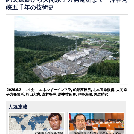
峡五千年の技術史
2026/6/2
.社会
エネルギーインフラ
,
函館変換所
,
北本連系設備
,
大間原
子力発電所
,
杉山大志
,
森林管理
,
歴史技術史
,
津軽海峡
,
縄文時代
人気連載