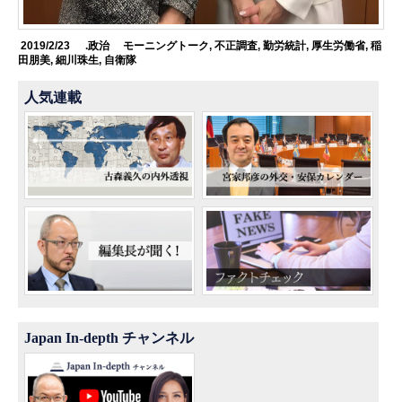
2019/2/23
.政治
モーニングトーク
,
不正調査
,
勤労統計
,
厚生労働省
,
稲
田朋美
,
細川珠生
,
自衛隊
人気連載
Japan In-depth チャンネル