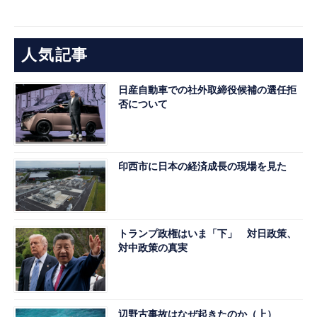
人気記事
日産自動車での社外取締役候補の選任拒
否について
印西市に日本の経済成長の現場を見た
トランプ政権はいま「下」 対日政策、
対中政策の真実
辺野古事故はなぜ起きたのか（上）