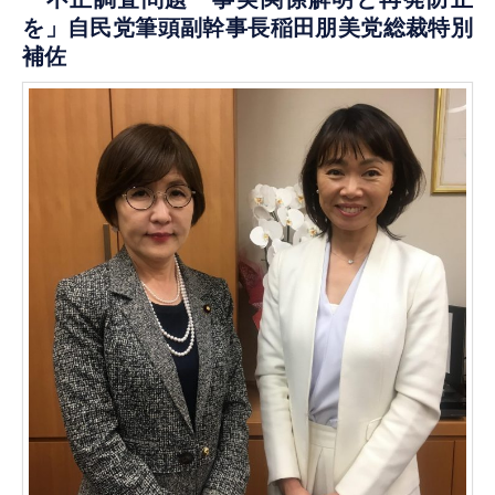
を」自民党筆頭副幹事長稲田朋美党総裁特別
補佐