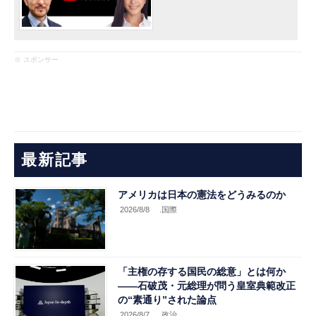
※ スポンサー
最新記事
アメリカは日本の憲法をどうみるのか
2026/8/8
.国際
「主権の存する国民の総意」とは何か
――石破茂・元総理が問う皇室典範改正
の“素通り”された論点
2026/8/7
.政治