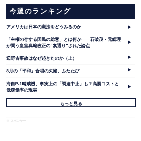
今週のランキング
アメリカは日本の憲法をどうみるのか
「主権の存する国民の総意」とは何か――石破茂・元総理
が問う皇室典範改正の“素通り”された論点
辺野古事故はなぜ起きたのか（上）
8月の「平和」合唱の欠陥、ふたたび
海自P-1哨戒機、事実上の「調達中止」も？高騰コストと
低稼働率の現実
もっと見る
※ スポンサー