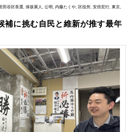
世田谷区長選
,
保坂展人
,
公明
,
内藤たくや
,
区役所
,
安倍宏行
,
東京
,
候補に挑む自民と維新が推す最年