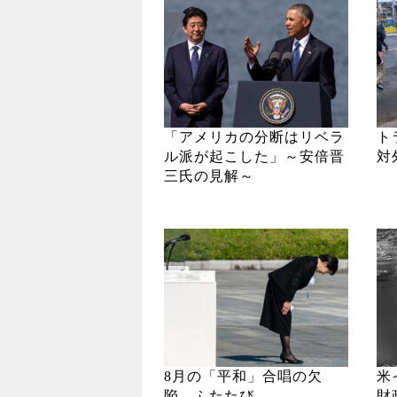
「アメリカの分断はリベラ
ト
ル派が起こした」～安倍晋
対
三氏の見解～
8月の「平和」合唱の欠
米
陥、ふたたび
財