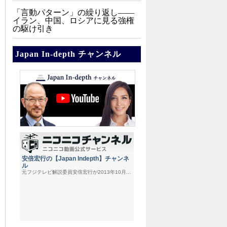
「言動パターン」の繰り返し――
イラン、中国、ロシアに見る強権
の駆け引き
Japan In-depth チャンネル