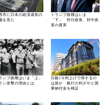
西市に日本の経済成長の
トランプ政権はいま
場を見た
「下」 対日政策、対中政
策の真実
ランプ政権はいま「上」
日銀1％利上げで得するの
ラン攻撃の理由とは
は誰か 銀行の利ざやと国
庫納付金を検証