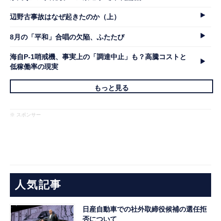
辺野古事故はなぜ起きたのか（上）
8月の「平和」合唱の欠陥、ふたたび
海自P-1哨戒機、事実上の「調達中止」も？高騰コストと
低稼働率の現実
もっと見る
※ スポンサー
人気記事
日産自動車での社外取締役候補の選任拒
否について