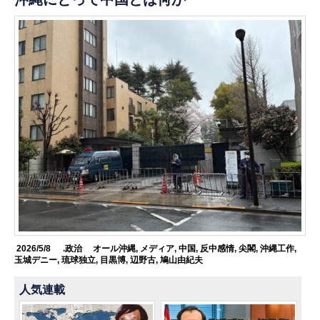
2026/5/8
.政治
オール沖縄
,
メディア
,
中国
,
反中感情
,
尖閣
,
沖縄工作
,
玉城デニー
,
琉球独立
,
目黒博
,
辺野古
,
鳩山由紀夫
人気連載