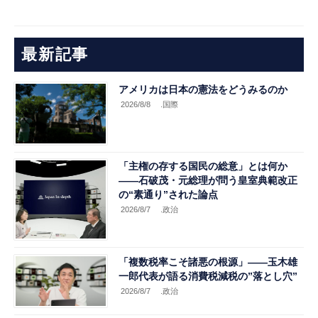
最新記事
アメリカは日本の憲法をどうみるのか
2026/8/8
.国際
「主権の存する国民の総意」とは何か
――石破茂・元総理が問う皇室典範改正
の“素通り”された論点
2026/8/7
.政治
「複数税率こそ諸悪の根源」――玉木雄
一郎代表が語る消費税減税の”落とし穴”
2026/8/7
.政治