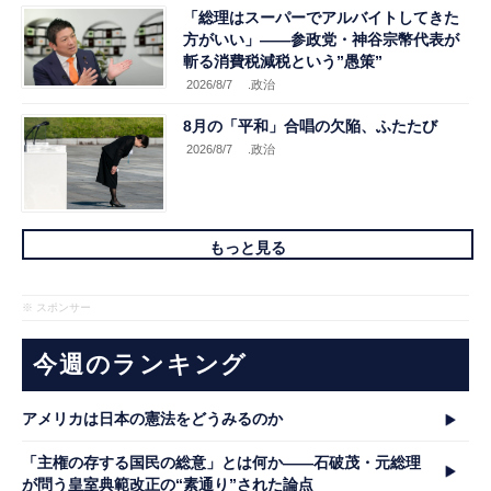
「総理はスーパーでアルバイトしてきた
方がいい」――参政党・神谷宗幣代表が
斬る消費税減税という”愚策”
2026/8/7
.政治
8月の「平和」合唱の欠陥、ふたたび
2026/8/7
.政治
もっと見る
※ スポンサー
今週のランキング
アメリカは日本の憲法をどうみるのか
「主権の存する国民の総意」とは何か――石破茂・元総理
が問う皇室典範改正の“素通り”された論点