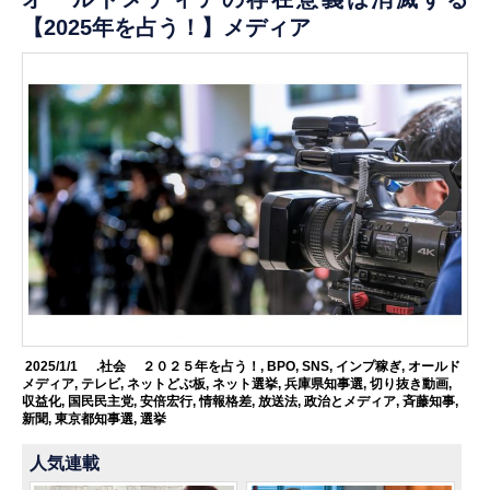
【2025年を占う！】メディア
2025/1/1
.社会
２０２５年を占う！
,
BPO
,
SNS
,
インプ稼ぎ
,
オールド
メディア
,
テレビ
,
ネットどぶ板
,
ネット選挙
,
兵庫県知事選
,
切り抜き動画
,
収益化
,
国民民主党
,
安倍宏行
,
情報格差
,
放送法
,
政治とメディア
,
斉藤知事
,
新聞
,
東京都知事選
,
選挙
人気連載