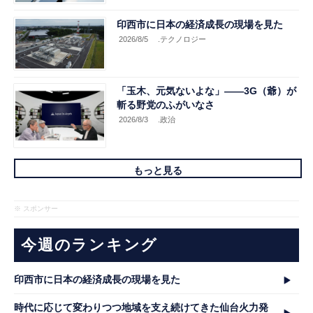
印西市に日本の経済成長の現場を見た
2026/8/5
.テクノロジー
「玉木、元気ないよな」――3G（爺）が
斬る野党のふがいなさ
2026/8/3
.政治
もっと見る
※ スポンサー
今週のランキング
印西市に日本の経済成長の現場を見た
時代に応じて変わりつつ地域を支え続けてきた仙台火力発