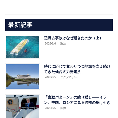
最新記事
辺野古事故はなぜ起きたのか（上）
2026/8/6
.政治
時代に応じて変わりつつ地域を支え続け
てきた仙台火力発電所
2026/8/5
.テクノロジー
「言動パターン」の繰り返し――イラ
ン、中国、ロシアに見る強権の駆け引き
2026/8/5
.国際