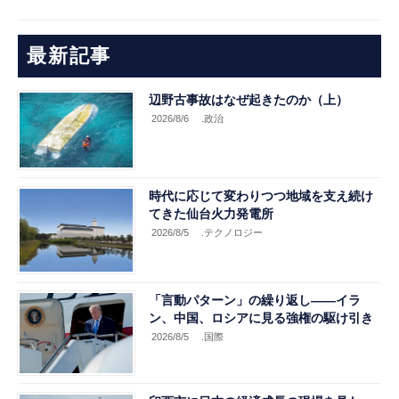
最新記事
辺野古事故はなぜ起きたのか（上）
2026/8/6
.政治
時代に応じて変わりつつ地域を支え続け
てきた仙台火力発電所
2026/8/5
.テクノロジー
「言動パターン」の繰り返し――イラ
ン、中国、ロシアに見る強権の駆け引き
2026/8/5
.国際