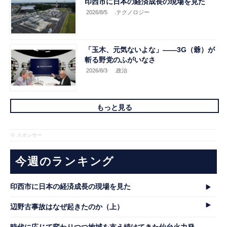
印西市に日本の経済成長の現場を見た
2026/8/5
.テクノロジー
「玉木、元気ないよな」――3G（爺）が
斬る野党のふがいなさ
2026/8/3
.政治
もっと見る
※ スポンサー
今週のランキング
印西市に日本の経済成長の現場を見た
辺野古事故はなぜ起きたのか（上）