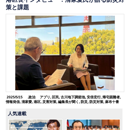
策と課題
2025/5/15
.政治
アプリ
,
区民
,
古川地下調節池
,
安倍宏行
,
帰宅困難者
,
情報発信
,
清家愛
,
港区
,
災害対策
,
編集長が聞く
,
防災
,
防災対策
,
麻布十番
人気連載