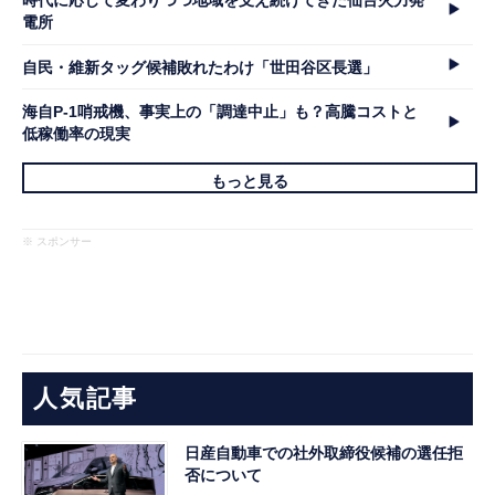
時代に応じて変わりつつ地域を支え続けてきた仙台火力発
電所
自民・維新タッグ候補敗れたわけ「世田谷区長選」
海自P-1哨戒機、事実上の「調達中止」も？高騰コストと
低稼働率の現実
もっと見る
※ スポンサー
人気記事
日産自動車での社外取締役候補の選任拒
否について