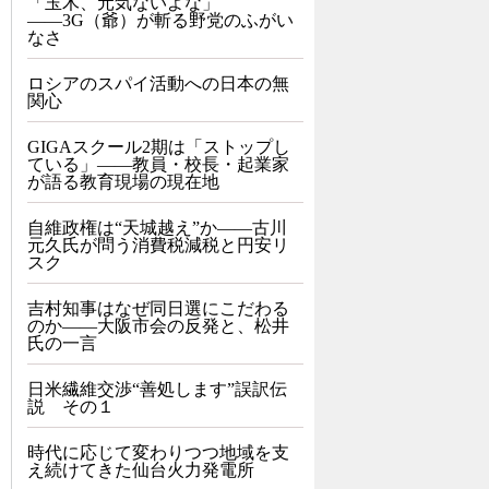
「玉木、元気ないよな」
――3G（爺）が斬る野党のふがい
なさ
ロシアのスパイ活動への日本の無
関心
GIGAスクール2期は「ストップし
ている」——教員・校長・起業家
が語る教育現場の現在地
自維政権は“天城越え”か――古川
元久氏が問う消費税減税と円安リ
スク
吉村知事はなぜ同日選にこだわる
のか――大阪市会の反発と、松井
氏の一言
日米繊維交渉“善処します”誤訳伝
説 その１
時代に応じて変わりつつ地域を支
え続けてきた仙台火力発電所