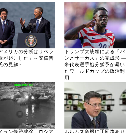
アメリカの分断はリベラ
トランプ大統領による「パ
派が起こした」～安倍晋
ンとサーカス」の完成形 ―
氏の見解～
米代表選手処分猶予が暴い
たワールドカップの政治利
用
イラン停戦破綻、ロシア
ホルムズ危機に迂回路あり