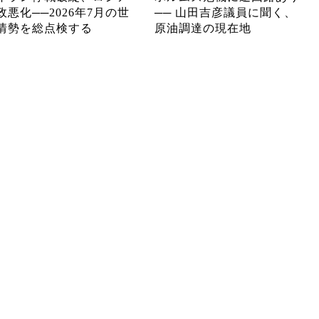
政悪化──2026年7月の世
── 山田吉彦議員に聞く、
情勢を総点検する
原油調達の現在地