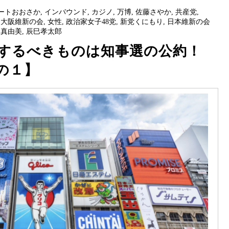
ートおおさか
,
インバウンド
,
カジノ
,
万博
,
佐藤さやか
,
共産党
,
,
大阪維新の会
,
女性
,
政治家女子48党
,
新党くにもり
,
日本維新の会
口真由美
,
辰巳孝太郎
トするべきものは知事選の公約！
の１】