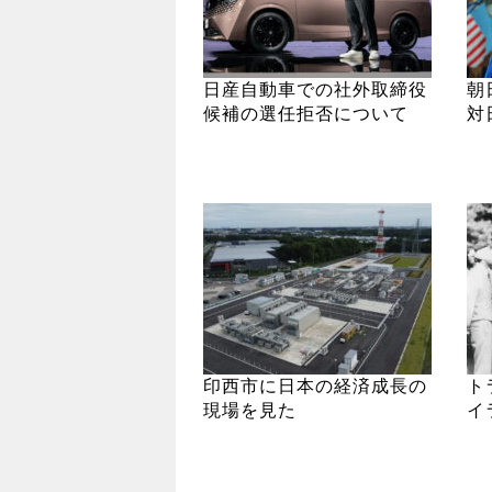
日産自動車での社外取締役
朝
候補の選任拒否について
対
印西市に日本の経済成長の
ト
現場を見た
イ