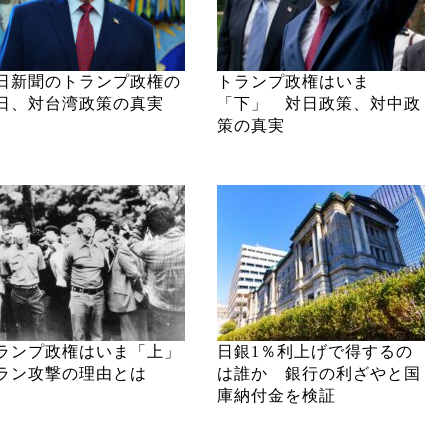
日新聞のトランプ政権の
トランプ政権はいま
日、対台湾政策の真実
「下」 対日政策、対中政
策の真実
ランプ政権はいま「上」
日銀1％利上げで得するの
ラン攻撃の理由とは
は誰か 銀行の利ざやと国
庫納付金を検証