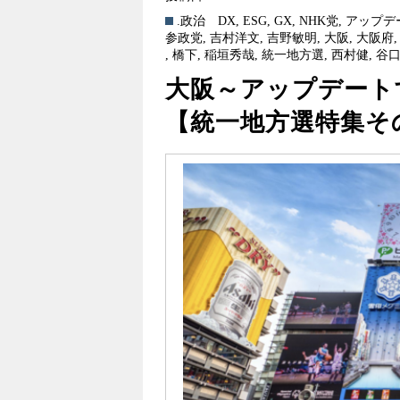
.政治
DX
,
ESG
,
GX
,
NHK党
,
アップデ
参政党
,
吉村洋文
,
吉野敏明
,
大阪
,
大阪府
,
橋下
,
稲垣秀哉
,
統一地方選
,
西村健
,
谷
大阪～アップデー
【統一地方選特集そ