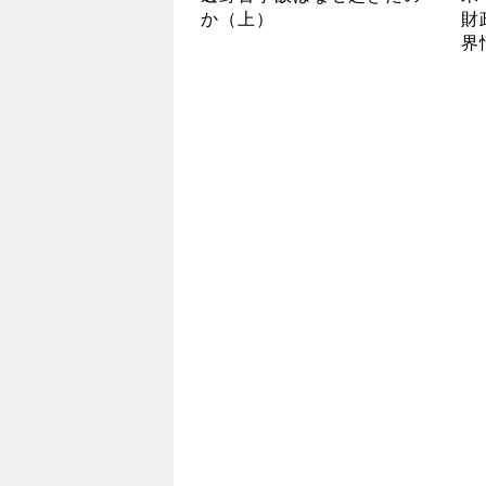
か（上）
財
界