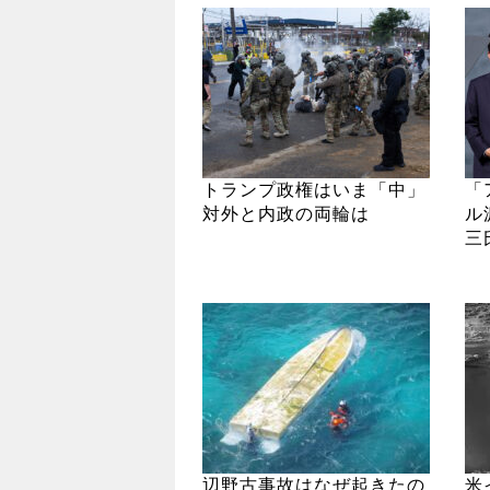
トランプ政権はいま「中」
「
対外と内政の両輪は
ル
三
辺野古事故はなぜ起きたの
米