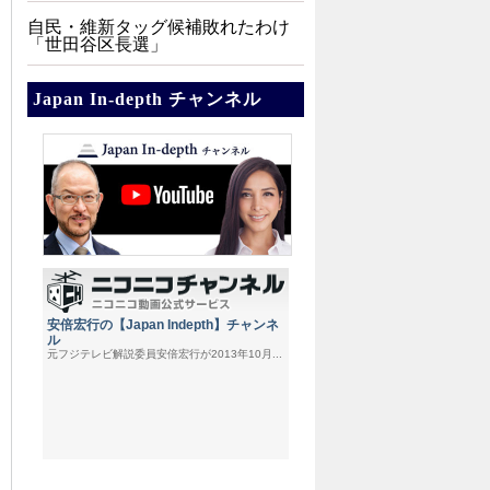
自民・維新タッグ候補敗れたわけ
「世田谷区長選」
Japan In-depth チャンネル