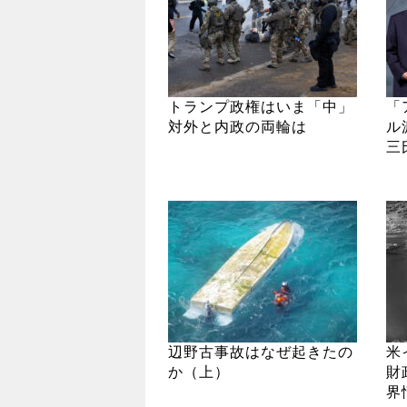
トランプ政権はいま「中」
「
対外と内政の両輪は
ル
三
辺野古事故はなぜ起きたの
米
か（上）
財
界