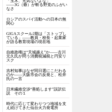
「玉木、元気ないよな」
――3G（爺）が斬る野党のふがい
なさ
ロシアのスパイ活動への日本の無
関心
GIGAスクール2期は「ストップし
ている」——教員・校長・起業家
が語る教育現場の現在地
自維政権は“天城越え”か――古川
元久氏が問う消費税減税と円安リ
スク
吉村知事はなぜ同日選にこだわる
のか――大阪市会の反発と、松井
氏の一言
日米繊維交渉“善処します”誤訳伝
説 その１
時代に応じて変わりつつ地域を支
え続けてきた仙台火力発電所