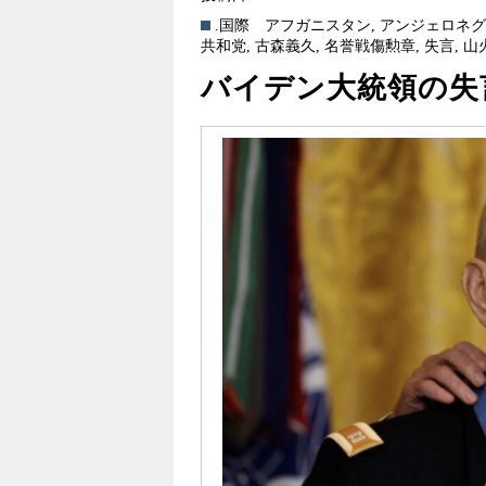
.国際
アフガニスタン
,
アンジェロネ
共和党
,
古森義久
,
名誉戦傷勲章
,
失言
,
山
バイデン大統領の失