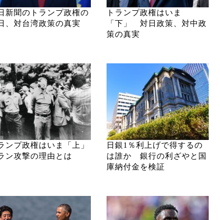
日新聞のトランプ政権の
トランプ政権はいま
日、対台湾政策の真実
「下」 対日政策、対中政
策の真実
ランプ政権はいま「上」
日銀1％利上げで得するの
ラン攻撃の理由とは
は誰か 銀行の利ざやと国
庫納付金を検証