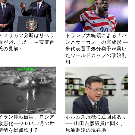
アメリカの分断はリベラ
トランプ大統領による「パ
派が起こした」～安倍晋
ンとサーカス」の完成形 ―
氏の見解～
米代表選手処分猶予が暴い
たワールドカップの政治利
用
イラン停戦破綻、ロシア
ホルムズ危機に迂回路あり
政悪化──2026年7月の世
── 山田吉彦議員に聞く、
情勢を総点検する
原油調達の現在地