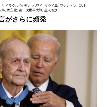
グリ
,
イラク
,
バイデン
,
ハワイ
,
マウイ島
,
ワシントンポスト
,
火事
,
民主党
,
第二次世界大戦
,
黒人差別
言がさらに頻発