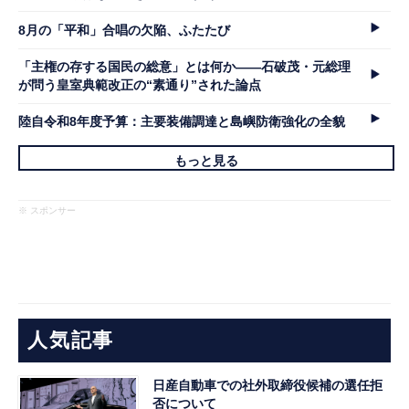
8月の「平和」合唱の欠陥、ふたたび
「主権の存する国民の総意」とは何か――石破茂・元総理
が問う皇室典範改正の“素通り”された論点
陸自令和8年度予算：主要装備調達と島嶼防衛強化の全貌
もっと見る
※ スポンサー
人気記事
日産自動車での社外取締役候補の選任拒
否について