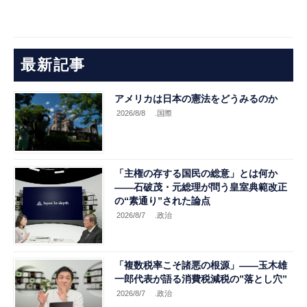
最新記事
アメリカは日本の憲法をどうみるのか
2026/8/8
.国際
「主権の存する国民の総意」とは何か
――石破茂・元総理が問う皇室典範改正
の“素通り”された論点
2026/8/7
.政治
「複数税率こそ諸悪の根源」――玉木雄
一郎代表が語る消費税減税の”落とし穴”
2026/8/7
.政治