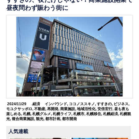
昼夜問わず賑わう街に
2024/11/29
.経済
インバウンド
,
ココノススキノ
,
すすきの
,
ビジネス
,
モユクサッポロ
,
不動産
,
再開発
,
商業施設
,
地域活性化
,
安倍宏行
,
昼も夜も
楽しめる
,
札幌
,
札幌グルメ
,
札幌ライフ
,
札幌市
,
札幌移住
,
札幌経済
,
札幌観
光
,
複合商業施設
,
観光
,
都市計画
,
都市開発
人気連載